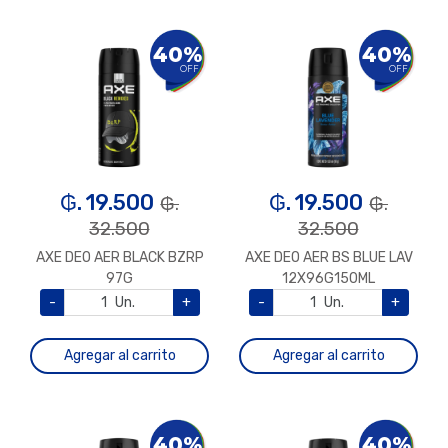
40%
40%
OFF
OFF
₲. 19.500
₲. 19.500
₲.
₲.
32.500
32.500
AXE DEO AER BLACK BZRP
AXE DEO AER BS BLUE LAV
97G
12X96G150ML
-
Un.
+
-
Un.
+
Agregar al carrito
Agregar al carrito
40%
40%