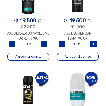
₲. 19.500
₲. 19.500
₲.
₲.
32.500
32.500
AXE DEO.AER BS APOLLO 90
AXE DEO.AER DAR
GR.REF.5780
TEMPT90 GR.
-
Un.
+
-
Un.
+
Agregar al carrito
Agregar al carrito
40%
10%
OFF
OFF