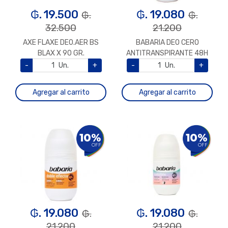
₲. 19.500
₲. 19.080
₲.
₲.
32.500
21.200
AXE FLAXE DEO.AER BS
BABARIA DEO CERO
BLAX X 90 GR.
ANTITRANSPIRANTE 48H
50 ML
-
Un.
+
-
Un.
+
Agregar al carrito
Agregar al carrito
10%
10%
OFF
OFF
₲. 19.080
₲. 19.080
₲.
₲.
21.200
21.200