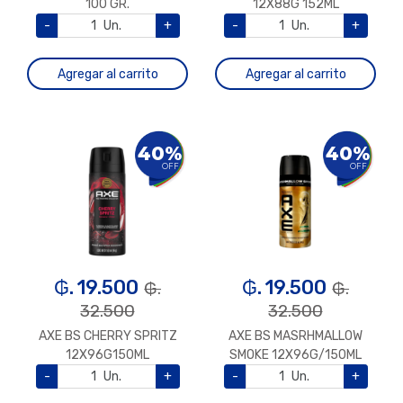
100 GR.
12X88G 152ML
-
Un.
+
-
Un.
+
Agregar al carrito
Agregar al carrito
40%
40%
OFF
OFF
₲. 19.500
₲. 19.500
₲.
₲.
32.500
32.500
AXE BS CHERRY SPRITZ
AXE BS MASRHMALLOW
12X96G150ML
SMOKE 12X96G/150ML
-
Un.
+
-
Un.
+