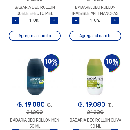
BABARIA DEO ROLLON
BABARIA DEO ROLLON
DOBLE EFECTO PIEL
INVISIBLE ANTI MANCHAS
SEDOSA 50 ML
50 ML
-
Un.
+
-
Un.
+
Agregar al carrito
Agregar al carrito
10%
10%
OFF
OFF
₲. 19.080
₲. 19.080
₲.
₲.
21.200
21.200
BABARIA DEO ROLLON MEN
BABARIA DEO ROLLON OLIVA
50 ML
50 ML