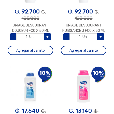
₲. 92.700
₲. 92.700
₲.
₲.
103.000
103.000
URIAGE DESODORANT
URIAGE DESODORANT
DOUCEUR FCO X 50 ML
PUISSANCE 3 FCO X 50 ML
-
Un.
+
-
Un.
+
Agregar al carrito
Agregar al carrito
10%
10%
OFF
OFF
₲. 17.640
₲. 13.140
₲.
₲.