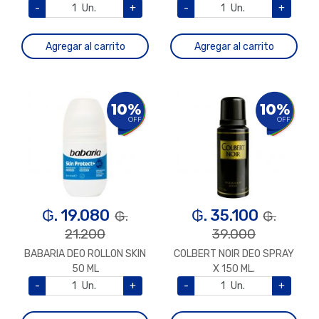
-
Un.
+
-
Un.
+
Agregar al carrito
Agregar al carrito
10%
10%
OFF
OFF
₲. 19.080
₲. 35.100
₲.
₲.
21.200
39.000
BABARIA DEO ROLLON SKIN
COLBERT NOIR DEO SPRAY
50 ML
X 150 ML.
-
Un.
+
-
Un.
+