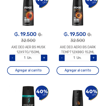
OFF
OFF
₲. 19.500
₲. 19.500
₲.
₲.
32.500
32.500
AXE DEO AER BS MUSK
AXE DEO AERO BS DARK
12X97G/150ML
TEMPT12X88G 152ML
-
Un.
+
-
Un.
+
Agregar al carrito
Agregar al carrito
40%
40%
OFF
OFF