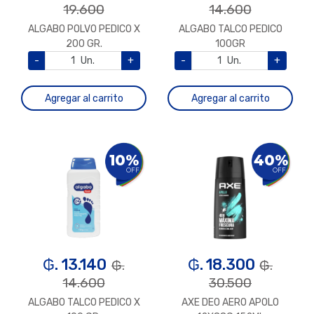
19.600
14.600
ALGABO POLVO PEDICO X
ALGABO TALCO PEDICO
200 GR.
100GR
-
Un.
+
-
Un.
+
Agregar al carrito
Agregar al carrito
10%
40%
OFF
OFF
₲. 13.140
₲. 18.300
₲.
₲.
14.600
30.500
ALGABO TALCO PEDICO X
AXE DEO AERO APOLO