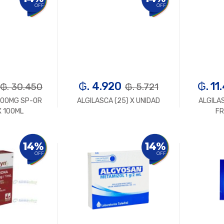
OFF
OFF
₲. 4.920
₲. 11
₲. 30.450
₲. 5.721
 200MG SP-OR
ALGILASCA (25) X UNIDAD
ALGILA
X 100ML
FR
n.
+
-
Un.
+
-
14%
14%
OFF
OFF