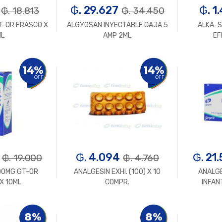
₲. 29.627
₲. 1
₲. 18.813
₲. 34.450
T-OR FRASCO X
ALGYOSAN INYECTABLE CAJA 5
ALKA-S
ML
AMP 2ML
EF
n.
+
-
Un.
+
-
14%
14%
OFF
OFF
₲. 4.094
₲. 21
₲. 19.000
₲. 4.760
00MG GT-OR
ANALGESIN EXHI. (100) X 10
ANALGE
X 10ML
COMPR.
INFAN
n.
+
-
Un.
+
-
8%
8%