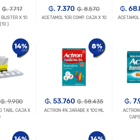
₲. 7.370
₲. 68
₲. 7.717
₲. 8.570
 BLISTER X 10
ACETAMOL 1GR COMP. CAJA X 10
ACETAMOL 
(10 )
n.
+
-
Un.
+
-
14%
8%
OFF
OFF
₲. 53.760
₲. 7
₲. 9.900
₲. 58.435
 TABL. CAJA X
ACTRON 4% JARABE X 100 ML
ACTRON 
0
CAPS
n.
+
-
Un.
+
-
14%
14%