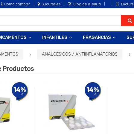
Como comprar
Sucursales
Blog de la salud
Factura
DICAMENTOS
INFANTILES
FRAGANCIAS
SU
AMENTOS
ANALGÉSICOS / ANTIINFLAMATORIOS
e Productos
14%
14%
OFF
OFF