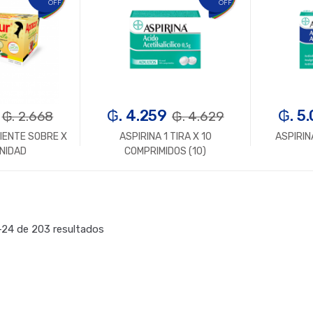
OFF
OFF
₲. 4.259
₲. 5
₲. 2.668
₲. 4.629
IENTE SOBRE X
ASPIRINA 1 TIRA X 10
ASPIRIN
UNIDAD
COMPRIMIDOS (10)
n.
+
-
Un.
+
-
24 de 203 resultados