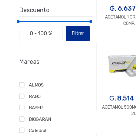
₲. 6.637
Descuento
ACETAMOL 1 GR.
COMP. 
Filtrar
-
U
Marcas
ALMOS
BAGO
₲. 8.514
ACETAMOL 500MG
BAYER
2
BIOGARAN
Catedral
-
U