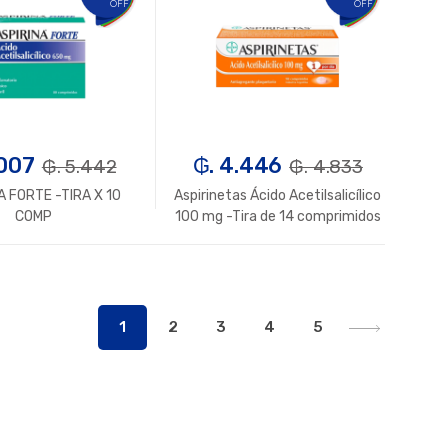
OFF
OFF
.007
₲. 4.446
₲. 5.442
₲. 4.833
A FORTE -TIRA X 10
Aspirinetas Ácido Acetilsalicílico
COMP
100 mg -Tira de 14 comprimidos
Un.
+
-
Un.
+
1
2
3
4
5