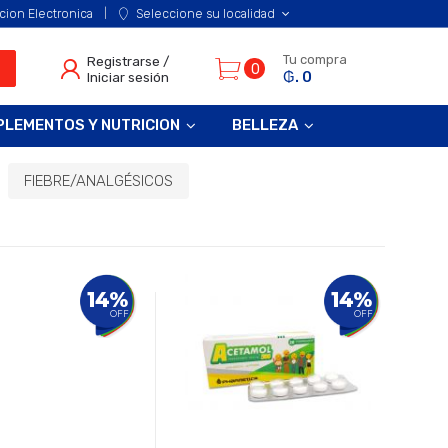
cion Electronica
Seleccione su localidad
Tu compra
Registrarse /
0
₲. 0
Iniciar sesión
PLEMENTOS Y NUTRICION
BELLEZA
FIEBRE/ANALGÉSICOS
14%
14%
OFF
OFF