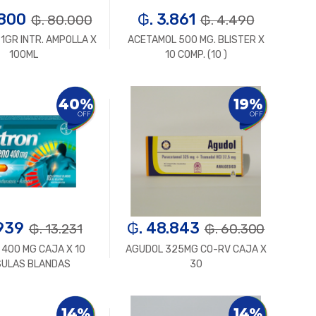
.800
₲. 3.861
₲. 80.000
₲. 4.490
1GR INTR. AMPOLLA X
ACETAMOL 500 MG. BLISTER X
100ML
10 COMP. (10 )
Un.
+
-
Un.
+
40%
19%
OFF
OFF
.939
₲. 48.843
₲. 13.231
₲. 60.300
400 MG CAJA X 10
AGUDOL 325MG CO-RV CAJA X
ULAS BLANDAS
30
Un.
+
-
Un.
+
14%
14%