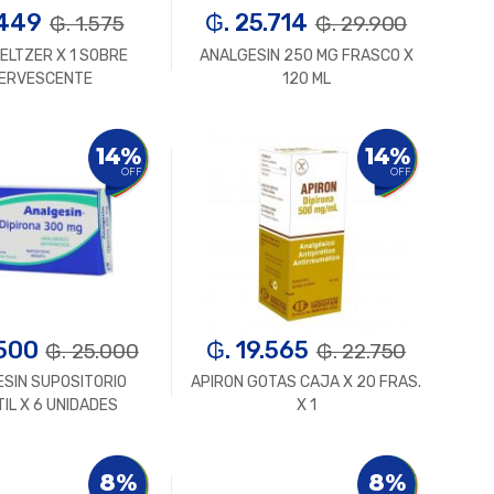
.449
₲. 25.714
₲. 1.575
₲. 29.900
ELTZER X 1 SOBRE
ANALGESIN 250 MG FRASCO X
ERVESCENTE
120 ML
Un.
+
-
Un.
+
14%
14%
OFF
OFF
.500
₲. 19.565
₲. 25.000
₲. 22.750
SIN SUPOSITORIO
APIRON GOTAS CAJA X 20 FRAS.
TIL X 6 UNIDADES
X 1
Un.
+
-
Un.
+
8%
8%