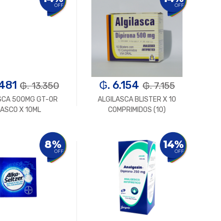
OFF
OFF
.481
₲. 6.154
₲. 13.350
₲. 7.155
SCA 500MG GT-OR
ALGILASCA BLISTER X 10
ASCO X 10ML
COMPRIMIDOS (10)
Un.
+
-
Un.
+
8%
14%
OFF
OFF