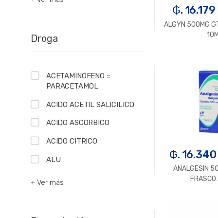
₲. 16.179
ALGYN 500MG G
10
Droga
-
U
ACETAMINOFENO =
PARACETAMOL
ACIDO ACETIL SALICILICO
ACIDO ASCORBICO
ACIDO CITRICO
₲. 16.340
ALU
ANALGESIN 5
FRASCO 
+ Ver más
-
U