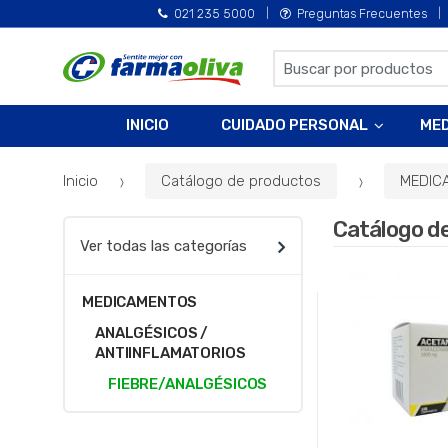
021 235 5000
Preguntas Frecuentes
B
u
s
INICIO
CUIDADO PERSONAL
ME
c
a
Inicio
Catálogo de productos
MEDIC
r
p
Catálogo d
o
Ver todas las categorías
r
:
MEDICAMENTOS
ANALGÉSICOS /
ANTIINFLAMATORIOS
FIEBRE/ANALGÉSICOS