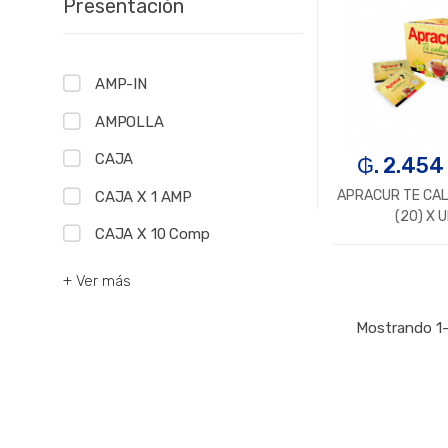
Presentación
AMP-IN
AMPOLLA
CAJA
₲. 2.454
APRACUR TE CAL
CAJA X 1 AMP
(20) X 
CAJA X 10 Comp
-
U
+ Ver más
Mostrando 1–