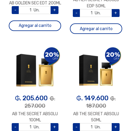
AB GOLDEN SEC EDT 200ML
EDP 50ML
-
Un.
+
-
Un.
+
Agregar al carrito
Agregar al carrito
20%
20%
OFF
OFF
₲. 205.600
₲. 149.600
₲.
₲.
257.000
187.000
AB THE SECRET ABSOLU
AB THE SECRET ABSOLU
100ML
50ML
-
Un.
+
-
Un.
+