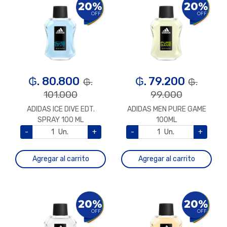
20%
20%
OFF
OFF
₲. 80.800
₲. 79.200
₲.
₲.
101.000
99.000
ADIDAS ICE DIVE EDT.
ADIDAS MEN PURE GAME
SPRAY 100 ML
100ML
-
Un.
+
-
Un.
+
Agregar al carrito
Agregar al carrito
20%
20%
OFF
OFF