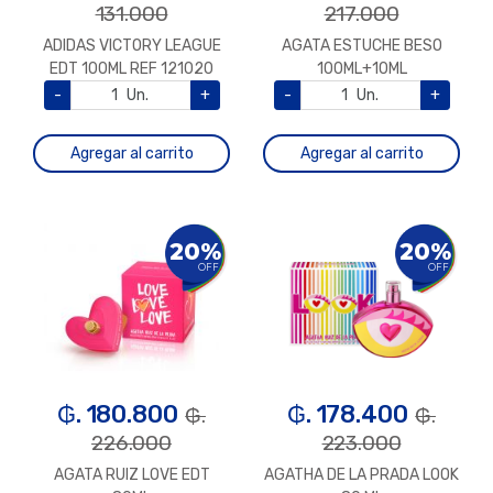
131.000
217.000
ADIDAS VICTORY LEAGUE
AGATA ESTUCHE BESO
EDT 100ML REF 121020
100ML+10ML
-
Un.
+
-
Un.
+
Agregar al carrito
Agregar al carrito
20%
20%
OFF
OFF
₲. 180.800
₲. 178.400
₲.
₲.
226.000
223.000
AGATA RUIZ LOVE EDT
AGATHA DE LA PRADA LOOK