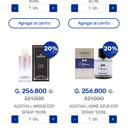
80ML
80 ML
-
Un.
+
-
Un.
+
Agregar al carrito
Agregar al carrito
20%
20%
OFF
OFF
₲. 256.800
₲. 256.800
₲.
₲.
321.000
321.000
AGATHA L AMOUR EDP
AGATHA L HOME AZUR EDP
SPRAY 100ML
SPRAY 100ML
-
Un.
+
-
Un.
+