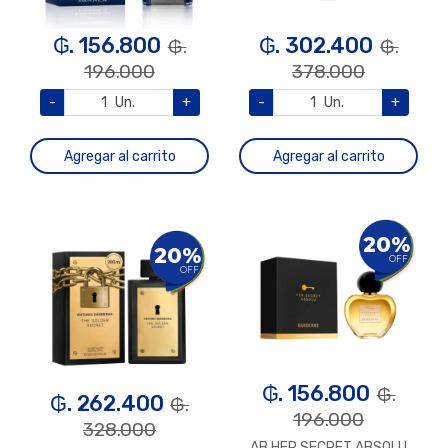
₲. 156.800
₲. 302.400
₲.
₲.
196.000
378.000
-
Un.
+
-
Un.
+
Agregar al carrito
Agregar al carrito
20%
20%
OFF
OFF
₲. 156.800
₲.
₲. 262.400
₲.
196.000
328.000
AB HER SECRET ABSOLU