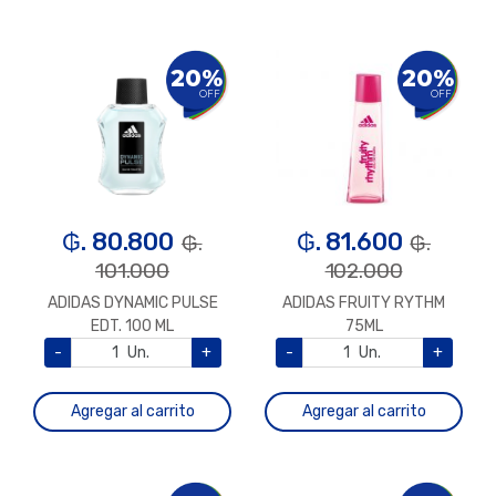
20%
20%
OFF
OFF
₲. 80.800
₲. 81.600
₲.
₲.
101.000
102.000
ADIDAS DYNAMIC PULSE
ADIDAS FRUITY RYTHM
EDT. 100 ML
75ML
-
Un.
+
-
Un.
+
Agregar al carrito
Agregar al carrito