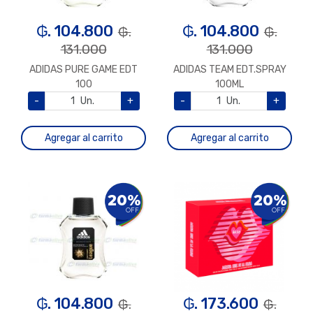
₲. 104.800
₲. 104.800
₲.
₲.
131.000
131.000
ADIDAS PURE GAME EDT
ADIDAS TEAM EDT.SPRAY
100
100ML
-
Un.
+
-
Un.
+
Agregar al carrito
Agregar al carrito
20%
20%
OFF
OFF
₲. 104.800
₲. 173.600
₲.
₲.