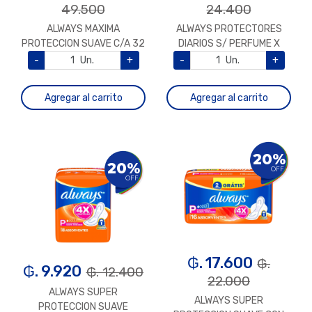
49.500
24.400
ALWAYS MAXIMA
ALWAYS PROTECTORES
PROTECCION SUAVE C/A 32
DIARIOS S/ PERFUME X
40UNI
-
Un.
+
-
Un.
+
Agregar al carrito
Agregar al carrito
20%
20%
OFF
OFF
₲. 17.600
₲.
₲. 9.920
₲. 12.400
22.000
ALWAYS SUPER
ALWAYS SUPER
PROTECCION SUAVE