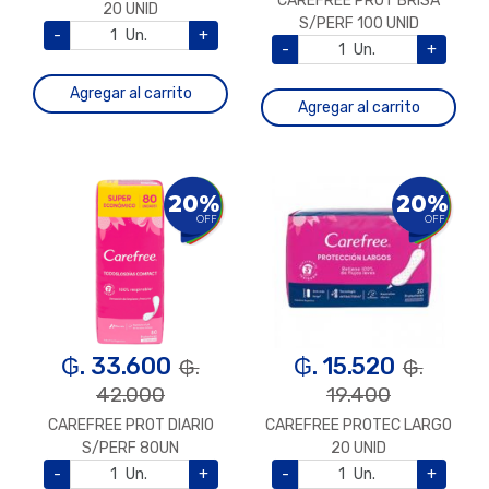
CAREFREE PROT BRISA
20 UNID
S/PERF 100 UNID
-
Un.
+
-
Un.
+
Agregar al carrito
Agregar al carrito
20%
20%
OFF
OFF
₲. 33.600
₲. 15.520
₲.
₲.
42.000
19.400
CAREFREE PROT DIARIO
CAREFREE PROTEC LARGO
S/PERF 80UN
20 UNID
-
Un.
+
-
Un.
+