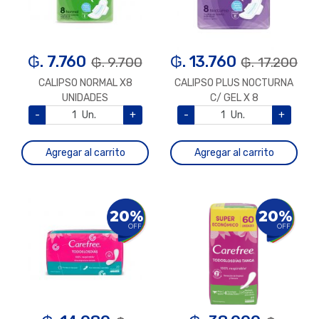
₲. 7.760
₲. 13.760
₲. 9.700
₲. 17.200
CALIPSO NORMAL X8
CALIPSO PLUS NOCTURNA
UNIDADES
C/ GEL X 8
-
Un.
+
-
Un.
+
Agregar al carrito
Agregar al carrito
20%
20%
OFF
OFF