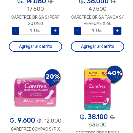
₲. 14.080
₲. 38.000
₲.
₲.
17.600
47.500
CAREFREE BRISA S/PERF
CAREFREE BRISA TANGA S/
20 UNID
PERFUME X 60
-
Un.
+
-
Un.
+
Agregar al carrito
Agregar al carrito
40%
20%
OFF
OFF
₲. 38.100
₲.
₲. 9.600
₲. 12.000
63.500
CAREFREE COMPAC S/P X