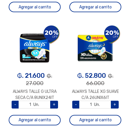
Agregar al carrito
Agregar al carrito
20%
20%
OFF
OFF
₲. 21.600
₲. 52.800
₲.
₲.
27.000
66.000
ALWAYS TALLE G ULTRA
ALWAYS TALLE XG SUAVE
SECA C/A 8UNIX24IT
C/A 26UNIX6IT
-
Un.
+
-
Un.
+
Agregar al carrito
Agregar al carrito