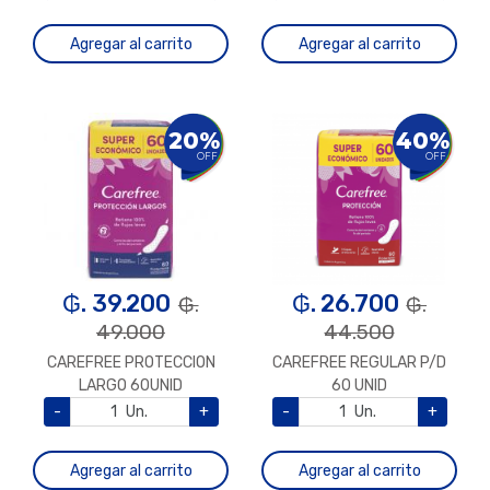
Agregar al carrito
Agregar al carrito
20%
40%
OFF
OFF
₲. 39.200
₲. 26.700
₲.
₲.
49.000
44.500
CAREFREE PROTECCION
CAREFREE REGULAR P/D
LARGO 60UNID
60 UNID
-
Un.
+
-
Un.
+
Agregar al carrito
Agregar al carrito