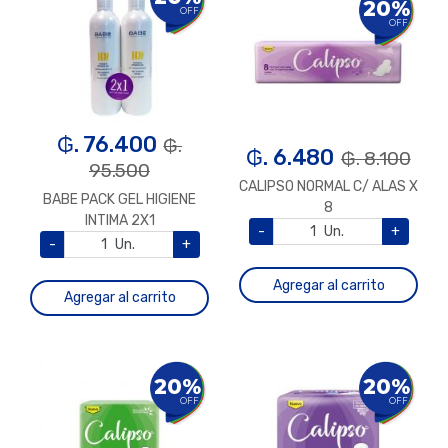
20%
OFF
OFF
₲. 76.400
₲.
₲. 6.480
₲. 8.100
95.500
CALIPSO NORMAL C/ ALAS X
BABE PACK GEL HIGIENE
8
INTIMA 2X1
-
Un.
+
-
Un.
+
Agregar al carrito
Agregar al carrito
20%
20%
OFF
OFF