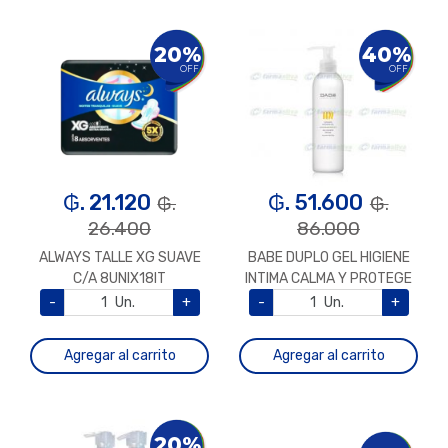
20%
40%
OFF
OFF
₲. 21.120
₲. 51.600
₲.
₲.
26.400
86.000
ALWAYS TALLE XG SUAVE
BABE DUPLO GEL HIGIENE
C/A 8UNIX18IT
INTIMA CALMA Y PROTEGE
-
Un.
+
-
Un.
+
Agregar al carrito
Agregar al carrito
20%