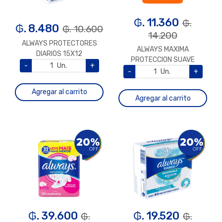
₲. 11.360
₲.
₲. 8.480
₲. 10.600
14.200
ALWAYS PROTECTORES
ALWAYS MAXIMA
DIARIOS 15X12
PROTECCION SUAVE
-
Un.
+
C/ALAS X 8 UNIDAD
-
Un.
+
Agregar al carrito
Agregar al carrito
20%
20%
OFF
OFF
₲. 39.600
₲. 19.520
₲.
₲.