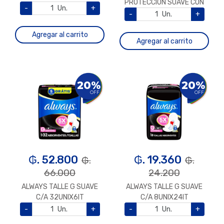
PROTECCION SUAVE CON
C/ALAS X 8/18
-
Un.
+
ALAS 16 UNIDADES
-
Un.
+
Agregar al carrito
Agregar al carrito
20%
20%
OFF
OFF
₲. 52.800
₲. 19.360
₲.
₲.
66.000
24.200
ALWAYS TALLE G SUAVE
ALWAYS TALLE G SUAVE
C/A 32UNIX6IT
C/A 8UNIX24IT
-
Un.
+
-
Un.
+