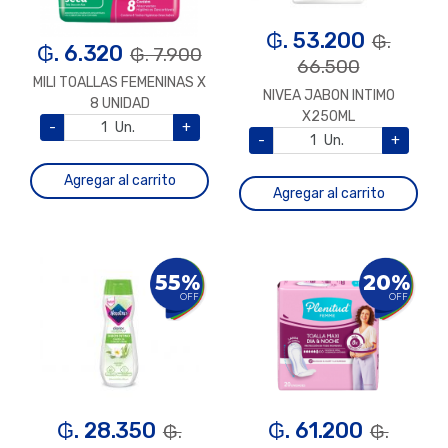
₲. 53.200
₲.
₲. 6.320
₲. 7.900
66.500
MILI TOALLAS FEMENINAS X
NIVEA JABON INTIMO
8 UNIDAD
X250ML
-
Un.
+
-
Un.
+
Agregar al carrito
Agregar al carrito
55%
20%
OFF
OFF
₲. 28.350
₲. 61.200
₲.
₲.