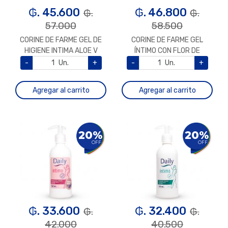
₲. 45.600
₲. 46.800
₲.
₲.
57.000
58.500
CORINE DE FARME GEL DE
CORINE DE FARME GEL
HIGIENE INTIMA ALOE V
ÍNTIMO CON FLOR DE
250ML
ALMENDRO 250ML
-
Un.
+
-
Un.
+
Agregar al carrito
Agregar al carrito
20%
20%
OFF
OFF
₲. 33.600
₲. 32.400
₲.
₲.
42.000
40.500