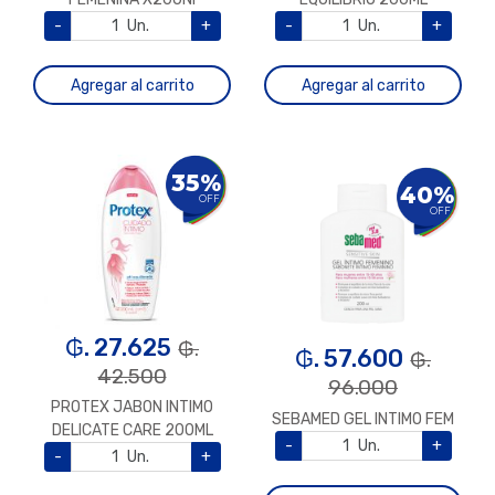
-
Un.
+
-
Un.
+
Agregar al carrito
Agregar al carrito
35%
40%
OFF
OFF
₲. 27.625
₲.
₲. 57.600
₲.
42.500
96.000
PROTEX JABON INTIMO
SEBAMED GEL INTIMO FEM
DELICATE CARE 200ML
-
Un.
+
-
Un.
+