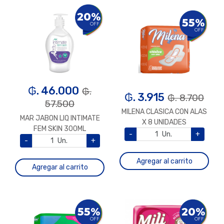
20%
55%
OFF
OFF
₲. 46.000
₲.
₲. 3.915
₲. 8.700
57.500
MILENA CLASICA CON ALAS
MAR JABON LIQ INTIMATE
X 8 UNIDADES
FEM SKIN 300ML
-
Un.
+
-
Un.
+
Agregar al carrito
Agregar al carrito
55%
20%
OFF
OFF