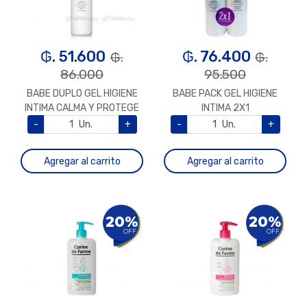
₲. 51.600
₲. 76.400
₲.
₲.
86.000
95.500
BABE DUPLO GEL HIGIENE
BABE PACK GEL HIGIENE
INTIMA CALMA Y PROTEGE
INTIMA 2X1
-
Un.
+
-
Un.
+
Agregar al carrito
Agregar al carrito
20%
20%
OFF
OFF