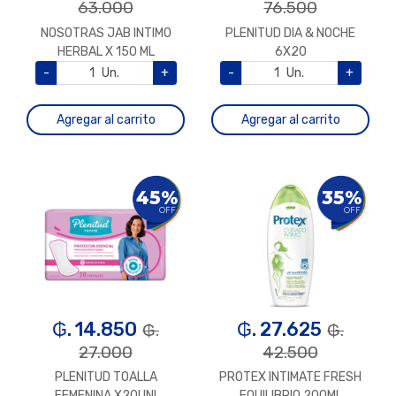
63.000
76.500
NOSOTRAS JAB INTIMO
PLENITUD DIA & NOCHE
HERBAL X 150 ML
6X20
-
Un.
+
-
Un.
+
Agregar al carrito
Agregar al carrito
45%
35%
OFF
OFF
₲. 14.850
₲. 27.625
₲.
₲.
27.000
42.500
PLENITUD TOALLA
PROTEX INTIMATE FRESH
FEMENINA X20UNI
EQUILIBRIO 200ML