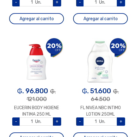
-
Un.
+
-
Un.
+
Agregar al carrito
Agregar al carrito
20%
20%
OFF
OFF
₲. 96.800
₲. 51.600
₲.
₲.
121.000
64.500
EUCERIN BODY HIGIENE
FL NIVEA NBC INTIMO
INTIMA 250 ML
LOTION 250ML
-
Un.
+
-
Un.
+