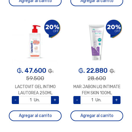
Agregar al carrito
Agregar al carrito
20%
20%
OFF
OFF
₲. 47.600
₲. 22.880
₲.
₲.
59.500
28.600
LACTOVIT GEL INTIMO
MAR JABON LIQ INTIMATE
LAUTOREA 250ML
FEM SKIN 100ML
-
Un.
+
-
Un.
+
Agregar al carrito
Agregar al carrito