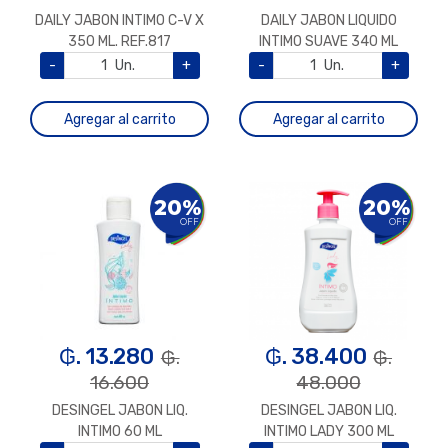
DAILY JABON INTIMO C-V X
DAILY JABON LIQUIDO
350 ML. REF.817
INTIMO SUAVE 340 ML
-
Un.
+
-
Un.
+
Agregar al carrito
Agregar al carrito
20%
20%
OFF
OFF
₲. 13.280
₲. 38.400
₲.
₲.
16.600
48.000
DESINGEL JABON LIQ.
DESINGEL JABON LIQ.
INTIMO 60 ML
INTIMO LADY 300 ML