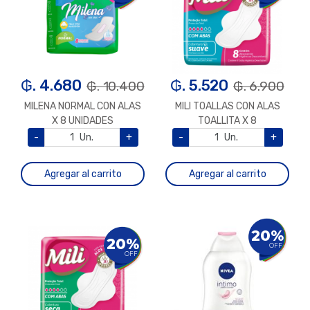
₲. 4.680
₲. 5.520
₲. 10.400
₲. 6.900
MILENA NORMAL CON ALAS
MILI TOALLAS CON ALAS
X 8 UNIDADES
TOALLITA X 8
-
Un.
+
-
Un.
+
Agregar al carrito
Agregar al carrito
20%
20%
OFF
OFF