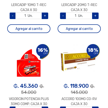
LERCADIP 10MG T-REC
LERCADIP 20MG T-REC
CAJA X 30
CAJA X 30
-
Un.
+
-
Un.
+
Agregar al carrito
Agregar al carrito
16%
18%
OFF
OFF
₲. 45.360
₲. 118.900
₲.
₲.
54.000
145.000
VIGORCIN POTENCIA PLUS
ACCORD 100MG CO-RV
30MG COMP. CAJA X 30
CAJA X 30