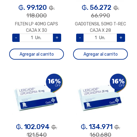
₲. 99.120
₲. 56.272
₲.
₲.
118.000
66.990
FILTEN LP 40MG CAPS
GADOTENSIL 50MG T-REC
CAJA X 30
CAJA X 28
-
Un.
+
-
Un.
+
Agregar al carrito
Agregar al carrito
16%
16%
OFF
OFF
₲. 102.094
₲. 134.971
₲.
₲.
121.540
160.680