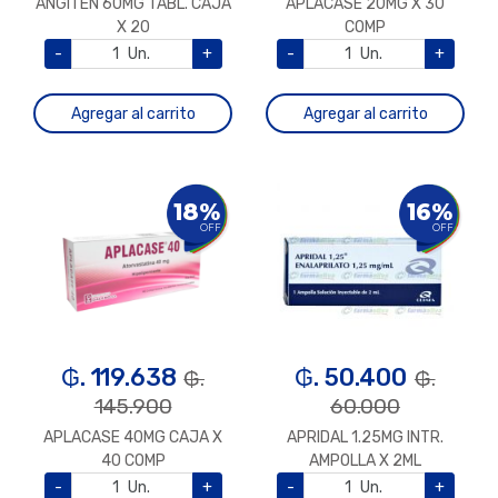
ANGITEN 60MG TABL. CAJA
APLACASE 20MG X 30
X 20
COMP
-
Un.
+
-
Un.
+
Agregar al carrito
Agregar al carrito
18%
16%
OFF
OFF
₲. 119.638
₲. 50.400
₲.
₲.
145.900
60.000
APLACASE 40MG CAJA X
APRIDAL 1.25MG INTR.
40 COMP
AMPOLLA X 2ML
-
Un.
+
-
Un.
+