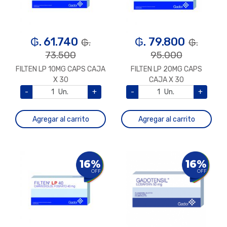
₲. 61.740
₲. 79.800
₲.
₲.
73.500
95.000
FILTEN LP 10MG CAPS CAJA
FILTEN LP 20MG CAPS
X 30
CAJA X 30
-
Un.
+
-
Un.
+
Agregar al carrito
Agregar al carrito
16%
16%
OFF
OFF