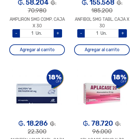
₲. 58.204
₲. 155.568
₲.
₲.
70.980
185.200
AMPLIRON 5MG COMP. CAJA
ANFIBOL 5MG TABL. CAJA X
X 30
30
-
Un.
+
-
Un.
+
Agregar al carrito
Agregar al carrito
18%
18%
OFF
OFF
₲. 18.286
₲. 78.720
₲.
₲.
22.300
96.000