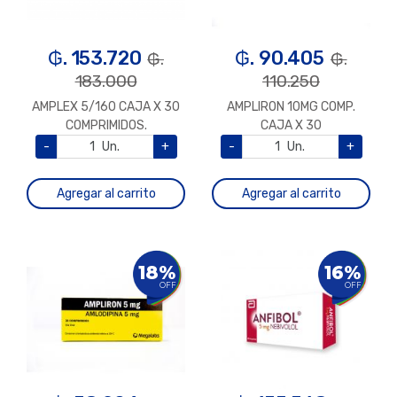
₲. 153.720
₲. 90.405
₲.
₲.
183.000
110.250
AMPLEX 5/160 CAJA X 30
AMPLIRON 10MG COMP.
COMPRIMIDOS.
CAJA X 30
-
Un.
+
-
Un.
+
Agregar al carrito
Agregar al carrito
18%
16%
OFF
OFF