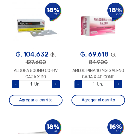
18%
18%
OFF
OFF
₲. 104.632
₲. 69.618
₲.
₲.
127.600
84.900
ALDOPA 500MG CO-RV
AMLODIPINA 10 MG GALENO
CAJA X 30
CAJA X 40 COMP
-
Un.
+
-
Un.
+
Agregar al carrito
Agregar al carrito
18%
16%
OFF
OFF