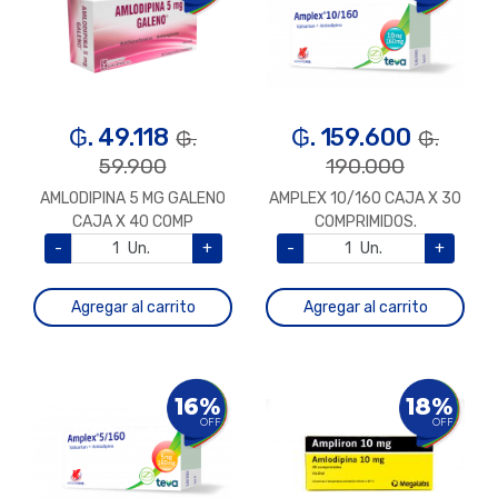
₲. 49.118
₲. 159.600
₲.
₲.
59.900
190.000
AMLODIPINA 5 MG GALENO
AMPLEX 10/160 CAJA X 30
CAJA X 40 COMP
COMPRIMIDOS.
-
Un.
+
-
Un.
+
Agregar al carrito
Agregar al carrito
16%
18%
OFF
OFF