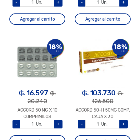
-
Un.
+
-
Un.
+
Agregar al carrito
Agregar al carrito
18%
18%
OFF
OFF
₲. 16.597
₲. 103.730
₲.
₲.
20.240
126.500
ACCORD 50 MG X 10
ACCORD 50-H 50MG COMP.
COMPRIMIDOS
CAJA X 30
-
Un.
+
-
Un.
+