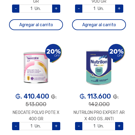
GR
900 GR
-
Un.
+
-
Un.
+
Agregar al carrito
Agregar al carrito
20%
20%
OFF
OFF
₲. 410.400
₲. 113.600
₲.
₲.
513.000
142.000
NEOCATE POLVO POTE X
NUTRILON PRO EXPERT AR
400 GR
X 400 GS. ANTI
REGURGITACION
-
Un.
+
-
Un.
+