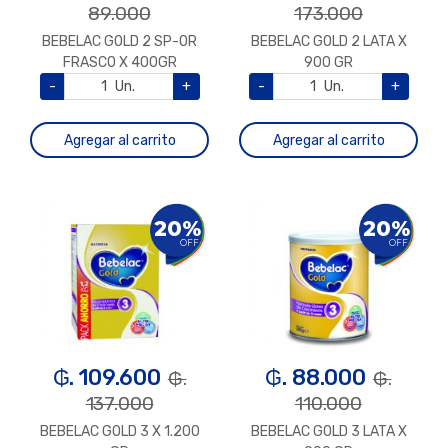
89.000
173.000
BEBELAC GOLD 2 SP-OR
BEBELAC GOLD 2 LATA X
FRASCO X 400GR
900 GR
-
Un.
+
-
Un.
+
Agregar al carrito
Agregar al carrito
20%
20%
OFF
OFF
₲. 109.600
₲. 88.000
₲.
₲.
137.000
110.000
BEBELAC GOLD 3 X 1.200
BEBELAC GOLD 3 LATA X