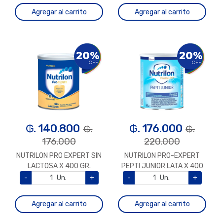
Agregar al carrito
Agregar al carrito
20%
20%
OFF
OFF
₲. 140.800
₲. 176.000
₲.
₲.
176.000
220.000
NUTRILON PRO EXPERT SIN
NUTRILON PRO-EXPERT
LACTOSA X 400 GR.
PEPTI JUNIOR LATA X 400
GR
-
Un.
+
-
Un.
+
Agregar al carrito
Agregar al carrito