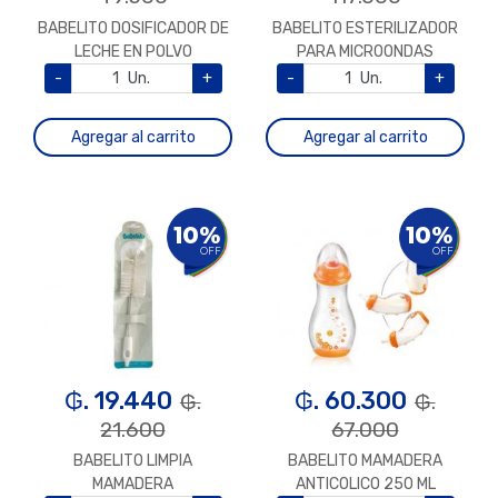
BABELITO DOSIFICADOR DE
BABELITO ESTERILIZADOR
LECHE EN POLVO
PARA MICROONDAS
-
Un.
+
-
Un.
+
Agregar al carrito
Agregar al carrito
10%
10%
OFF
OFF
₲. 19.440
₲. 60.300
₲.
₲.
21.600
67.000
BABELITO LIMPIA
BABELITO MAMADERA
MAMADERA
ANTICOLICO 250 ML