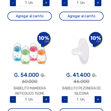
-
Un.
+
-
Un.
+
Agregar al carrito
Agregar al carrito
10%
10%
OFF
OFF
₲. 54.000
₲. 41.400
₲.
₲.
60.000
46.000
BABELITO MAMDERA
BABELITO PEZONERA DE
ANTICOLICO 150ML
SILICONA
-
Un.
+
-
Un.
+