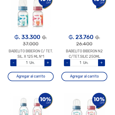
OFF
OFF
₲. 33.300
₲. 23.760
₲.
₲.
37.000
26.400
BABELITO BIBERON C/ TET.
BABELITO BIBERON N2
SIL. X 125 ML Nº1
C/TET.SILIC 250ML
-
Un.
+
-
Un.
+
Agregar al carrito
Agregar al carrito
10%
10%
OFF
OFF