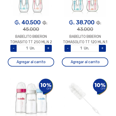
₲. 40.500
₲. 38.700
₲.
₲.
45.000
43.000
BABELITO BIBERON
BABELITO BIBERON
TOMASITO TT 250 ML.N 2
TOMASOLITO TT 120 ML.N.1
-
Un.
+
-
Un.
+
Agregar al carrito
Agregar al carrito
10%
10%
OFF
OFF