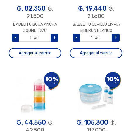
₲. 82.350
₲. 19.440
₲.
₲.
91.500
21.600
BABELITO BOCA ANCHA
BABELITO CEPILLO LIMPIA
300ML T2/C
BIBERON BLANCO
-
Un.
+
-
Un.
+
Agregar al carrito
Agregar al carrito
10%
10%
OFF
OFF
₲. 44.550
₲. 105.300
₲.
₲.
49.500
117.000