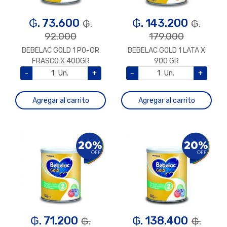
₲. 73.600
₲. 143.200
₲.
₲.
92.000
179.000
BEBELAC GOLD 1 PO-GR
BEBELAC GOLD 1 LATA X
FRASCO X 400GR
900 GR
-
Un.
+
-
Un.
+
Agregar al carrito
Agregar al carrito
20%
20%
OFF
OFF
₲. 71.200
₲. 138.400
₲.
₲.