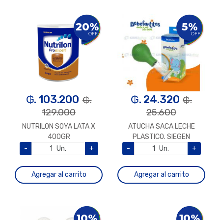
20%
5%
OFF
OFF
₲. 103.200
₲. 24.320
₲.
₲.
129.000
25.600
NUTRILON SOYA LATA X
ATUCHA SACA LECHE
400GR
PLASTICO. SIEGEN
-
Un.
+
-
Un.
+
Agregar al carrito
Agregar al carrito
10%
10%