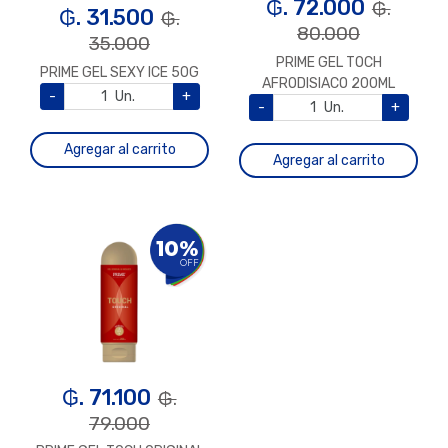
₲. 72.000
₲.
₲. 31.500
₲.
80.000
35.000
PRIME GEL TOCH
PRIME GEL SEXY ICE 50G
AFRODISIACO 200ML
-
Un.
+
-
Un.
+
Agregar al carrito
Agregar al carrito
10%
OFF
₲. 71.100
₲.
79.000