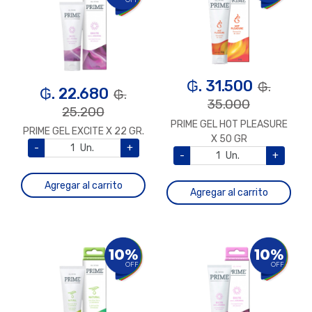
OFF
₲. 31.500
₲.
₲. 22.680
₲.
35.000
25.200
PRIME GEL HOT PLEASURE
PRIME GEL EXCITE X 22 GR.
X 50 GR
-
Un.
+
-
Un.
+
Agregar al carrito
Agregar al carrito
10%
10%
OFF
OFF