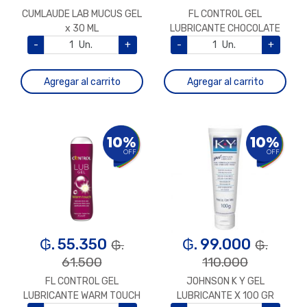
CUMLAUDE LAB MUCUS GEL
FL CONTROL GEL
x 30 ML
LUBRICANTE CHOCOLATE
75 ML
-
Un.
+
-
Un.
+
Agregar al carrito
Agregar al carrito
10%
10%
OFF
OFF
₲. 55.350
₲. 99.000
₲.
₲.
61.500
110.000
FL CONTROL GEL
JOHNSON K Y GEL
LUBRICANTE WARM TOUCH
LUBRICANTE X 100 GR