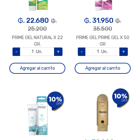
₲. 22.680
₲. 31.950
₲.
₲.
25.200
35.500
PRIME GEL NATURAL X 22
PRIME GEL PRIME GEL X 50
GR.
GR
-
Un.
+
-
Un.
+
Agregar al carrito
Agregar al carrito
10%
10%
OFF
OFF