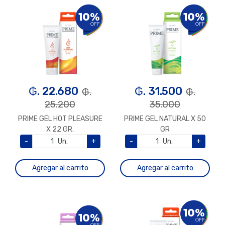
10%
10%
OFF
OFF
₲. 22.680
₲. 31.500
₲.
₲.
25.200
35.000
PRIME GEL HOT PLEASURE
PRIME GEL NATURAL X 50
X 22 GR.
GR
-
Un.
+
-
Un.
+
Agregar al carrito
Agregar al carrito
10%
10%
OFF