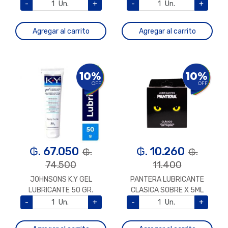
X 75ML
-
Un.
+
-
Un.
+
Agregar al carrito
Agregar al carrito
10%
10%
OFF
OFF
₲. 67.050
₲. 10.260
₲.
₲.
74.500
11.400
JOHNSONS K.Y GEL
PANTERA LUBRICANTE
LUBRICANTE 50 GR.
CLASICA SOBRE X 5ML
-
Un.
+
-
Un.
+