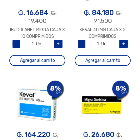
₲. 16.684
₲. 84.180
₲.
₲.
19.400
91.500
IBUDOLANET MIGRA CAJA X
KEVAL 40 MG CAJA X 2
10 COMPRIMIDOS
COMPRIMIDOS
-
Un.
+
-
Un.
+
Agregar al carrito
Agregar al carrito
8%
8%
OFF
OFF
₲. 164.220
₲. 26.680
₲.
₲.