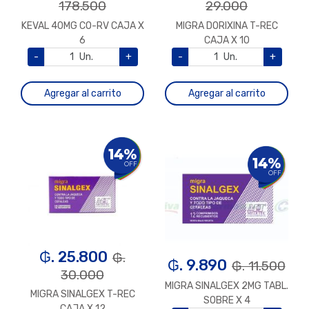
178.500
29.000
KEVAL 40MG CO-RV CAJA X
MIGRA DORIXINA T-REC
6
CAJA X 10
-
Un.
+
-
Un.
+
Agregar al carrito
Agregar al carrito
14%
14%
OFF
OFF
₲. 25.800
₲.
₲. 9.890
₲. 11.500
30.000
MIGRA SINALGEX 2MG TABL.
MIGRA SINALGEX T-REC
SOBRE X 4
CAJA X 12