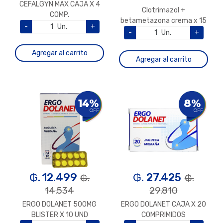
CEFALGYN MAX CAJA X 4
Clotrimazol +
COMP.
betametazona crema x 15
-
Un.
+
gramos.
-
Un.
+
Agregar al carrito
Agregar al carrito
14%
8%
OFF
OFF
₲. 12.499
₲. 27.425
₲.
₲.
14.534
29.810
ERGO DOLANET 500MG
ERGO DOLANET CAJA X 20
BLISTER X 10 UND
COMPRIMIDOS