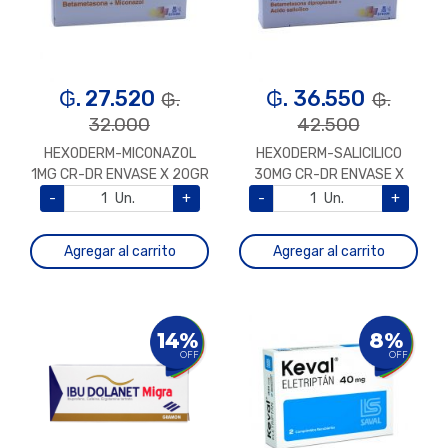
₲. 27.520
₲. 36.550
₲.
₲.
32.000
42.500
HEXODERM-MICONAZOL
HEXODERM-SALICILICO
1MG CR-DR ENVASE X 20GR
30MG CR-DR ENVASE X
20GR
-
Un.
+
-
Un.
+
Agregar al carrito
Agregar al carrito
14%
8%
OFF
OFF