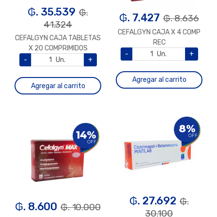
₲. 35.539
₲.
₲. 7.427
₲. 8.636
41.324
CEFALGYN CAJA X 4 COMP
CEFALGYN CAJA TABLETAS
REC
X 20 COMPRIMIDOS
-
Un.
+
-
Un.
+
Agregar al carrito
Agregar al carrito
8%
14%
OFF
OFF
₲. 27.692
₲.
₲. 8.600
₲. 10.000
30.100