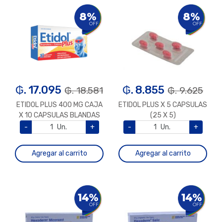
8%
8%
OFF
OFF
₲. 17.095
₲. 8.855
₲. 18.581
₲. 9.625
ETIDOL PLUS 400 MG CAJA
ETIDOL PLUS X 5 CAPSULAS
X 10 CAPSULAS BLANDAS
(25 X 5)
-
Un.
+
-
Un.
+
Agregar al carrito
Agregar al carrito
14%
14%
OFF
OFF