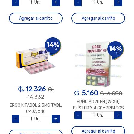
-
Un.
+
-
Un.
+
Agregar al carrito
Agregar al carrito
14%
14%
OFF
OFF
₲. 12.326
₲.
₲. 5.160
₲. 6.000
14.332
ERGO MOVILEN (25X4)
ERGO KITADOL 2.5MG TABL.
BLISTER X 4 COMPRIMIDOS
CAJA X 10
-
Un.
+
-
Un.
+
Agregar al carrito