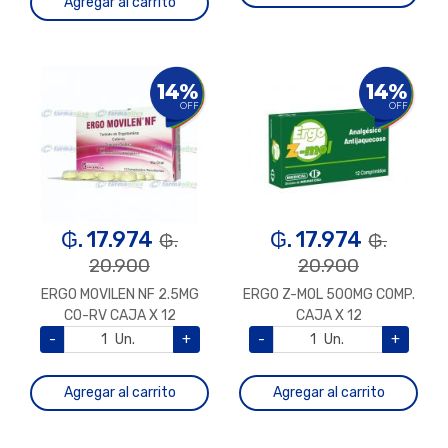
Agregar al carrito
14%
14%
OFF
OFF
₲. 17.974
₲. 17.974
₲.
₲.
20.900
20.900
ERGO MOVILEN NF 2.5MG
ERGO Z-MOL 500MG COMP.
CO-RV CAJA X 12
CAJA X 12
-
Un.
+
-
Un.
+
Agregar al carrito
Agregar al carrito