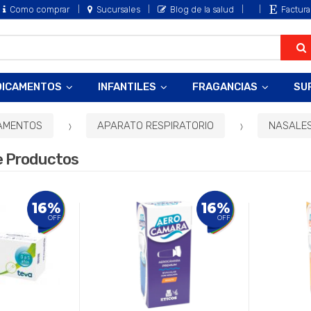
Como comprar
Sucursales
Blog de la salud
Factura
DICAMENTOS
INFANTILES
FRAGANCIAS
SU
AMENTOS
APARATO RESPIRATORIO
NASALE
e Productos
16%
16%
OFF
OFF