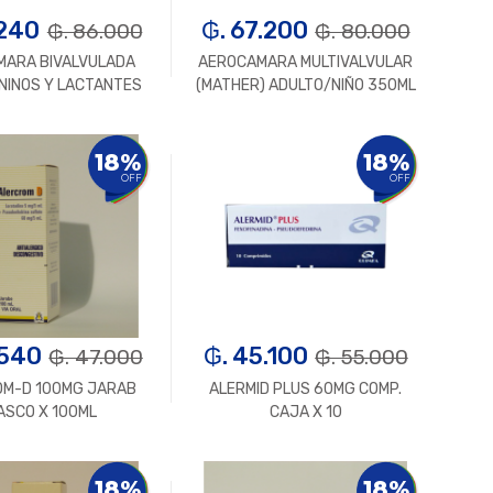
.240
₲. 67.200
₲. 86.000
₲. 80.000
MARA BIVALVULADA
AEROCAMARA MULTIVALVULAR
NINOS Y LACTANTES
(MATHER) ADULTO/NIÑO 350ML
Un.
+
-
Un.
+
18%
18%
OFF
OFF
.540
₲. 45.100
₲. 47.000
₲. 55.000
OM-D 100MG JARAB
ALERMID PLUS 60MG COMP.
ASCO X 100ML
CAJA X 10
Un.
+
-
Un.
+
18%
18%