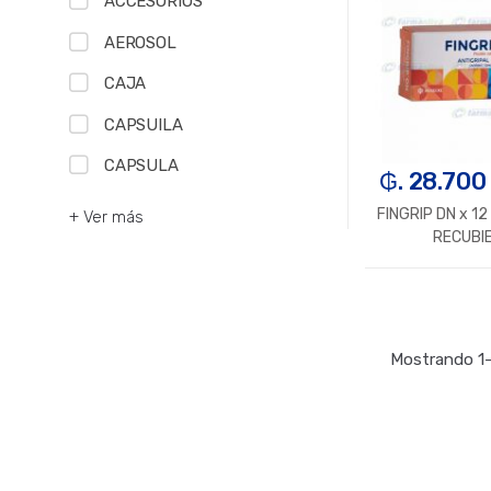
ACCESORIOS
AEROSOL
CAJA
CAPSUILA
CAPSULA
₲. 28.700
FINGRIP DN x 1
+ Ver más
RECUBI
-
U
Mostrando 1–