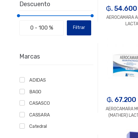
Descuento
₲. 54.600
AEROCAMARA A
LACT
Filtrar
-
U
Marcas
ADIDAS
BAGO
₲. 67.200
CASASCO
AEROCAMARA M
CASSARA
(MATHER) LAC
Catedral
-
U