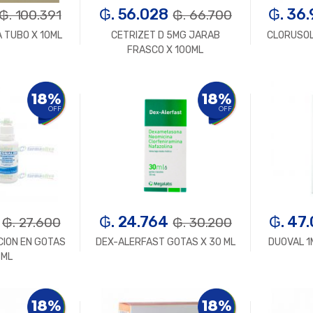
₲. 56.028
₲. 36
₲. 100.391
₲. 66.700
A TUBO X 10ML
CETRIZET D 5MG JARAB
CLORUSOL
FRASCO X 100ML
n.
+
-
Un.
+
-
18%
18%
OFF
OFF
₲. 24.764
₲. 47
₲. 27.600
₲. 30.200
CION EN GOTAS
DEX-ALERFAST GOTAS X 30 ML
DUOVAL 1
 ML
n.
+
-
Un.
+
-
18%
18%