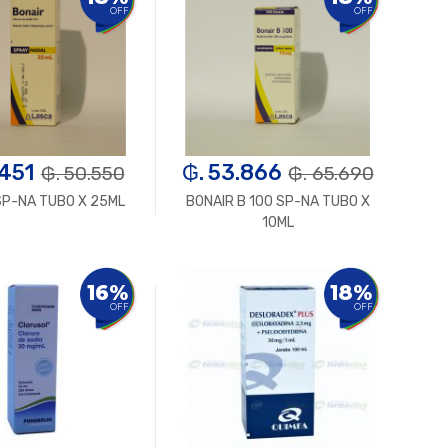
OFF
OFF
.451
₲. 53.866
₲. 50.550
₲. 65.690
SP-NA TUBO X 25ML
BONAIR B 100 SP-NA TUBO X
10ML
Un.
+
-
Un.
+
16%
18%
OFF
OFF