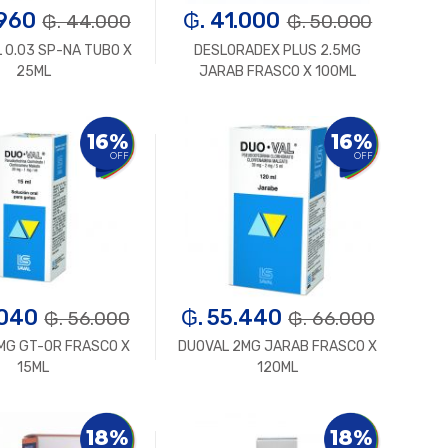
.960
₲. 41.000
₲. 44.000
₲. 50.000
 0.03 SP-NA TUBO X
DESLORADEX PLUS 2.5MG
25ML
JARAB FRASCO X 100ML
Un.
+
-
Un.
+
16%
16%
OFF
OFF
.040
₲. 55.440
₲. 56.000
₲. 66.000
MG GT-OR FRASCO X
DUOVAL 2MG JARAB FRASCO X
15ML
120ML
Un.
+
-
Un.
+
18%
18%