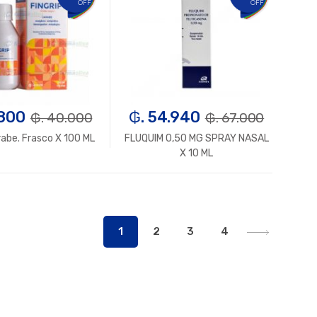
OFF
OFF
.800
₲. 54.940
₲. 40.000
₲. 67.000
rabe. Frasco X 100 ML
FLUQUIM 0,50 MG SPRAY NASAL
X 10 ML
Un.
+
-
Un.
+
1
2
3
4