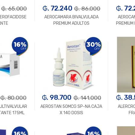
₲. 72.240
₲. 72
₲. 65.000
₲. 86.000
EROFACIDOSE
AEROCAMARA BIVALVULADA
AEROCA
ANTE
PREMIUM ADULTOS
PREMIUM 
n.
+
-
Un.
+
-
16%
30%
OFF
OFF
₲. 98.700
₲. 38
₲. 80.000
₲. 141.000
ULTIVALVULAR
AEROSTAN 50MCG SP-NA CAJA
ALERCR
TANTE 175ML
X 140 DOSIS
FR
n.
+
-
Un.
+
-
16%
16%