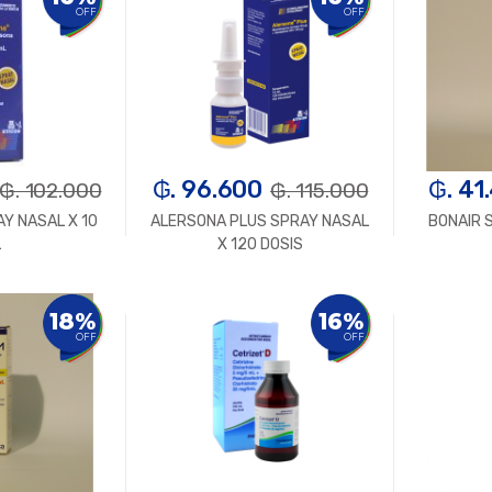
OFF
OFF
₲. 96.600
₲. 41
₲. 102.000
₲. 115.000
Y NASAL X 10
ALERSONA PLUS SPRAY NASAL
BONAIR 
L
X 120 DOSIS
n.
+
-
Un.
+
-
18%
16%
OFF
OFF