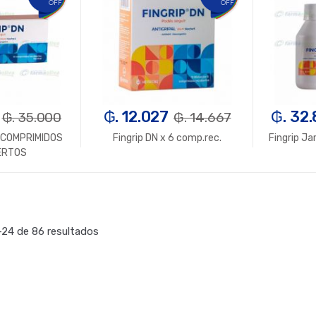
OFF
OFF
₲. 12.027
₲. 32
₲. 35.000
₲. 14.667
2 COMPRIMIDOS
Fingrip DN x 6 comp.rec.
Fingrip Ja
ERTOS
n.
+
-
Un.
+
-
24 de 86 resultados