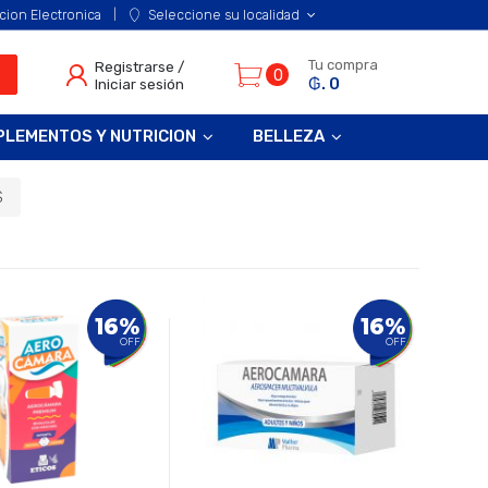
cion Electronica
Seleccione su localidad
Tu compra
Registrarse /
0
₲. 0
Iniciar sesión
PLEMENTOS Y NUTRICION
BELLEZA
S
16%
16%
OFF
OFF