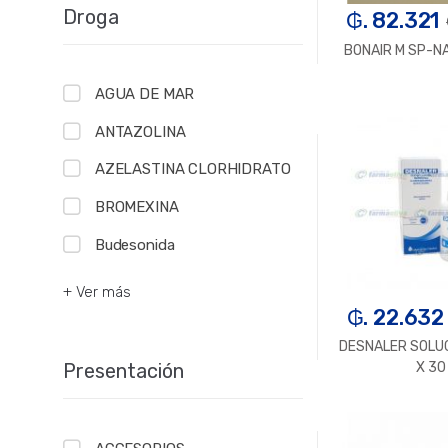
Droga
₲. 82.321
BONAIR M SP-N
AGUA DE MAR
-
U
ANTAZOLINA
AZELASTINA CLORHIDRATO
BROMEXINA
Budesonida
+ Ver más
₲. 22.632
DESNALER SOLU
Presentación
X 30
-
U