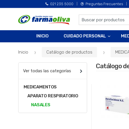
021 235 5000
Preguntas Frecuentes
B
u
s
INICIO
CUIDADO PERSONAL
ME
c
a
Inicio
Catálogo de productos
MEDIC
r
p
Catálogo d
o
Ver todas las categorías
r
:
MEDICAMENTOS
APARATO RESPIRATORIO
NASALES