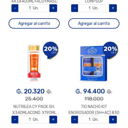
4X3X400ML+ACO+MASC
COMPSUP
8X200ML+ACO+AER+JAB
-
Un.
+
-
Un.
+
Agregar al carrito
Agregar al carrito
20%
20%
OFF
OFF
₲. 20.320
₲. 94.400
₲.
₲.
25.400
118.000
NUTRILEA CY PACK SH.
TIO NACHO KIT
X340MLACOND. X190ML
ENGROSADOR (SH+AC) 830
NIACINAMIDA
ML
-
Un.
+
-
Un.
+