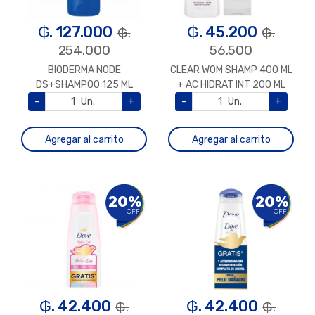
₲. 127.000
₲. 45.200
₲.
₲.
254.000
56.500
BIODERMA NODE
CLEAR WOM SHAMP 400 ML
DS+SHAMPOO 125 ML
+ AC HIDRAT INT 200 ML
-
Un.
+
-
Un.
+
Agregar al carrito
Agregar al carrito
20%
20%
OFF
OFF
₲. 42.400
₲. 42.400
₲.
₲.