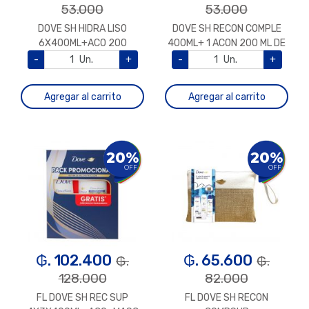
53.000
53.000
DOVE SH HIDRA LISO
DOVE SH RECON COMPLE
6X400ML+ACO 2OO
400ML+ 1 ACON 200 ML DE
REGALO
-
Un.
+
-
Un.
+
Agregar al carrito
Agregar al carrito
20%
20%
OFF
OFF
₲. 102.400
₲. 65.600
₲.
₲.
128.000
82.000
FL DOVE SH REC SUP
FL DOVE SH RECON