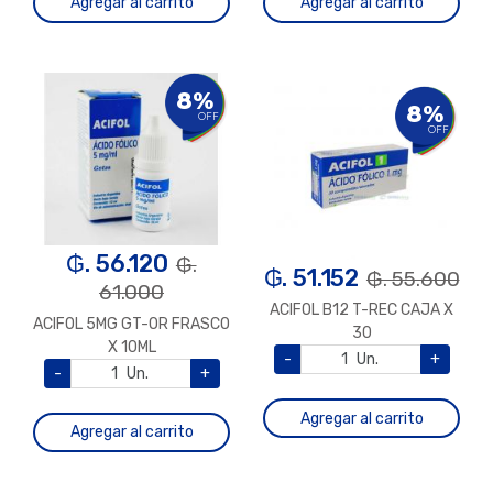
Agregar al carrito
Agregar al carrito
8%
8%
OFF
OFF
₲. 56.120
₲.
₲. 51.152
₲. 55.600
61.000
ACIFOL B12 T-REC CAJA X
ACIFOL 5MG GT-OR FRASCO
30
X 10ML
-
Un.
+
-
Un.
+
Agregar al carrito
Agregar al carrito