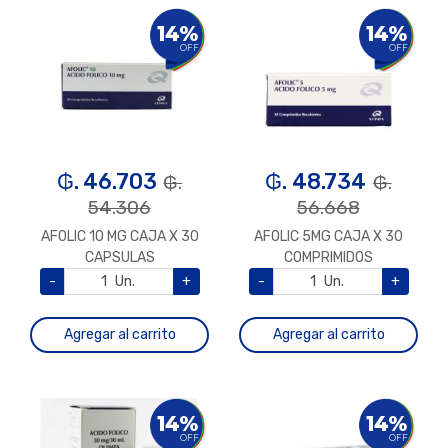
14%
14%
OFF
OFF
₲. 46.703
₲. 48.734
₲.
₲.
54.306
56.668
AFOLIC 10 MG CAJA X 30
AFOLIC 5MG CAJA X 30
CAPSULAS
COMPRIMIDOS
-
Un.
+
-
Un.
+
Agregar al carrito
Agregar al carrito
14%
14%
OFF
OFF