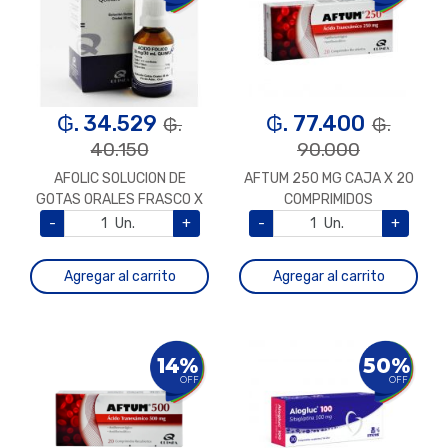
₲. 34.529
₲. 77.400
₲.
₲.
40.150
90.000
AFOLIC SOLUCION DE
AFTUM 250 MG CAJA X 20
GOTAS ORALES FRASCO X
COMPRIMIDOS
30 ML
-
Un.
+
-
Un.
+
Agregar al carrito
Agregar al carrito
14%
50%
OFF
OFF