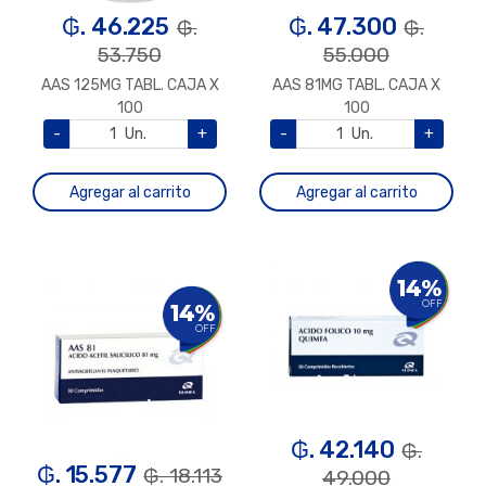
₲. 46.225
₲. 47.300
₲.
₲.
53.750
55.000
AAS 125MG TABL. CAJA X
AAS 81MG TABL. CAJA X
100
100
-
Un.
+
-
Un.
+
Agregar al carrito
Agregar al carrito
14%
OFF
14%
OFF
₲. 42.140
₲.
₲. 15.577
₲. 18.113
49.000