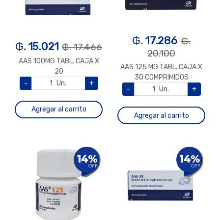
₲. 17.286
₲.
₲. 15.021
₲. 17.466
20.100
AAS 100MG TABL. CAJA X
AAS 125 MG TABL. CAJA X
20
30 COMPRIMIDOS
-
Un.
+
-
Un.
+
Agregar al carrito
Agregar al carrito
14%
14%
OFF
OFF