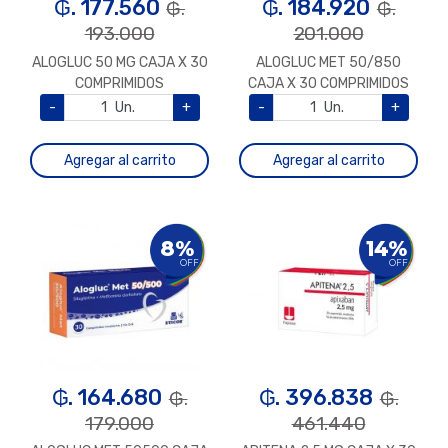
₲. 177.560
₲. 184.920
₲.
₲.
193.000
201.000
ALOGLUC 50 MG CAJA X 30
ALOGLUC MET 50/850
COMPRIMIDOS
CAJA X 30 COMPRIMIDOS
-
Un.
+
-
Un.
+
Agregar al carrito
Agregar al carrito
8%
14%
OFF
OFF
₲. 164.680
₲. 396.838
₲.
₲.
179.000
461.440