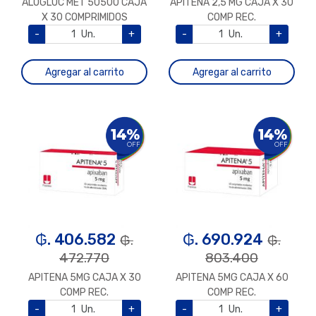
ALOGLUC MET 50500 CAJA
APITENA 2,5 MG CAJA X 30
X 30 COMPRIMIDOS
COMP REC.
-
Un.
+
-
Un.
+
Agregar al carrito
Agregar al carrito
14%
14%
OFF
OFF
₲. 406.582
₲. 690.924
₲.
₲.
472.770
803.400
APITENA 5MG CAJA X 30
APITENA 5MG CAJA X 60
COMP REC.
COMP REC.
-
Un.
+
-
Un.
+