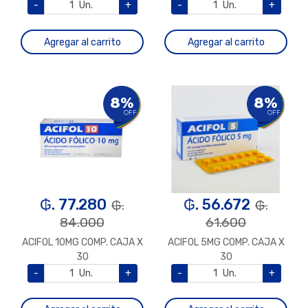
COMPRIMIDOS
-
Un.
+
-
Un.
+
Agregar al carrito
Agregar al carrito
8%
8%
OFF
OFF
₲. 77.280
₲. 56.672
₲.
₲.
84.000
61.600
ACIFOL 10MG COMP. CAJA X
ACIFOL 5MG COMP. CAJA X
30
30
-
Un.
+
-
Un.
+