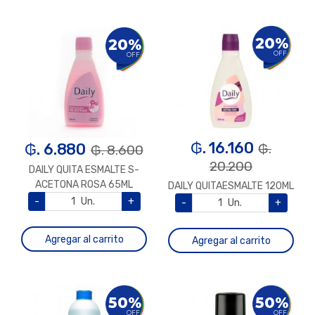
20%
20%
OFF
OFF
₲. 16.160
₲. 6.880
₲.
₲. 8.600
20.200
DAILY QUITA ESMALTE S-
ACETONA ROSA 65ML
DAILY QUITAESMALTE 120ML
-
Un.
+
-
Un.
+
Agregar al carrito
Agregar al carrito
50%
50%
OFF
OFF