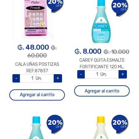
20%
20%
OFF
OFF
₲. 48.000
₲.
₲. 8.000
₲. 10.000
60.000
CAREY QUITA ESMALTE
CALA UÑAS POSTIZAS
FORTIFICANTE 120 ML.
REF.87837
-
Un.
+
-
Un.
+
Agregar al carrito
Agregar al carrito
20%
20%
OFF
OFF