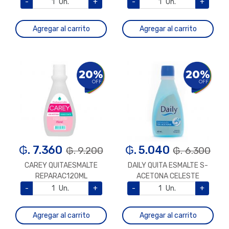
-
Un.
+
-
Un.
+
Agregar al carrito
Agregar al carrito
20%
20%
OFF
OFF
₲. 7.360
₲. 5.040
₲. 9.200
₲. 6.300
CAREY QUITAESMALTE
DAILY QUITA ESMALTE S-
REPARAC120ML
ACETONA CELESTE
-
Un.
+
-
Un.
+
Agregar al carrito
Agregar al carrito