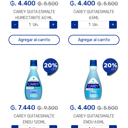
₲. 4.400
₲. 4.400
₲. 5.500
₲. 5.500
CAREY QUITA ESMALTE
CAREY QUITAESMALTE
HUMECTANTE 60 ML.
65ML
-
Un.
+
-
Un.
+
Agregar al carrito
Agregar al carrito
20%
20%
OFF
OFF
₲. 7.440
₲. 4.400
₲. 9.300
₲. 5.500
CAREY QUITAESMALTE
CAREY QUITAESMALTE
ENDU 120ML
ENDU 65ML