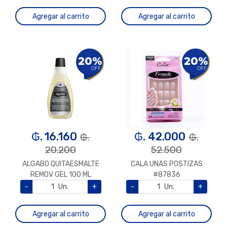
Agregar al carrito
Agregar al carrito
20%
20%
OFF
OFF
₲. 16.160
₲. 42.000
₲.
₲.
20.200
52.500
ALGABO QUITAESMALTE
CALA UNAS POSTIZAS
REMOV GEL 100 ML
#87836
-
Un.
+
-
Un.
+
Agregar al carrito
Agregar al carrito