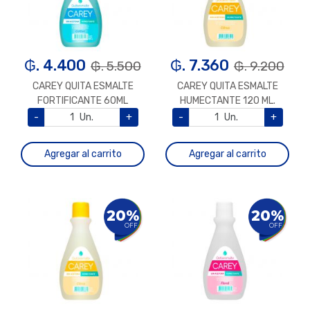
₲. 4.400
₲. 7.360
₲. 5.500
₲. 9.200
CAREY QUITA ESMALTE
CAREY QUITA ESMALTE
FORTIFICANTE 60ML
HUMECTANTE 120 ML.
-
Un.
+
-
Un.
+
Agregar al carrito
Agregar al carrito
20%
20%
OFF
OFF