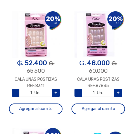
20%
20%
OFF
OFF
₲. 52.400
₲. 48.000
₲.
₲.
65.500
60.000
CALA UÑAS POSTIZAS
CALA UÑAS POSTIZAS
REF.8311
REF.87835
-
Un.
+
-
Un.
+
Agregar al carrito
Agregar al carrito