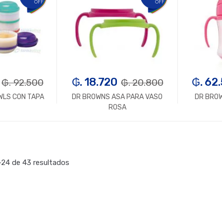
OFF
OFF
₲. 18.720
₲. 62
₲. 92.500
₲. 20.800
WLS CON TAPA
DR BROWNS ASA PARA VASO
DR BRO
ROSA
n.
+
-
Un.
+
-
24 de 43 resultados