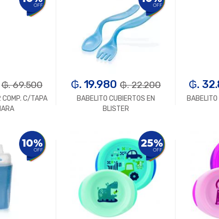
OFF
OFF
₲. 19.980
₲. 32
₲. 69.500
₲. 22.200
2 COMP. C/TAPA
BABELITO CUBIERTOS EN
BABELITO
HARA
BLISTER
n.
+
-
Un.
+
-
10%
25%
OFF
OFF