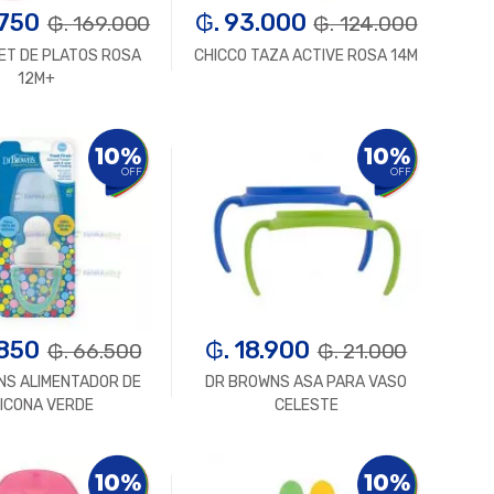
.750
₲. 93.000
₲. 169.000
₲. 124.000
ET DE PLATOS ROSA
CHICCO TAZA ACTIVE ROSA 14M
12M+
Un.
+
-
Un.
+
10%
10%
OFF
OFF
.850
₲. 18.900
₲. 66.500
₲. 21.000
NS ALIMENTADOR DE
DR BROWNS ASA PARA VASO
LICONA VERDE
CELESTE
Un.
+
-
Un.
+
10%
10%