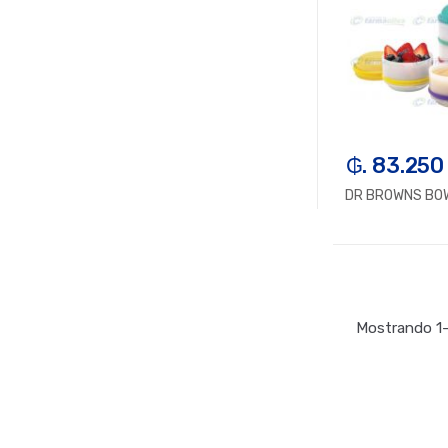
₲. 83.250
DR BROWNS BO
-
U
Mostrando 1–