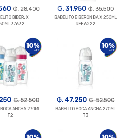
.560
₲. 31.950
₲. 28.400
₲. 35.500
ELITO BIBER. X
BABELITO BIBERON BA X 250ML
50ML.37632
REF.6222
Un.
+
-
Un.
+
10%
10%
OFF
OFF
.250
₲. 47.250
₲. 52.500
₲. 52.500
 BOCA ANCHA 270ML
BABELITO BOCA ANCHA 270ML
T2
T3
Un.
+
-
Un.
+
10%
10%