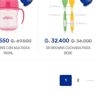
OFF
OFF
.550
₲. 32.400
₲. 69.500
₲. 36.000
WNS CON ASA ROSA
DR BROWNS CUCHARA PARA
180ML
BEBE
Un.
+
-
Un.
+
1
2