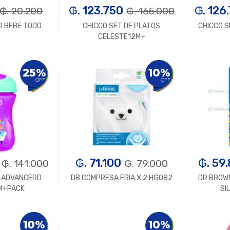
₲. 123.750
₲. 126
₲. 20.200
₲. 165.000
O BEBE TODO
CHICCO SET DE PLATOS
CHICCO S
CELESTE12M+
n.
+
-
Un.
+
-
25%
10%
OFF
OFF
₲. 71.100
₲. 59
₲. 141.000
₲. 79.000
A ADVANCERD
DB COMPRESA FRIA X 2 HGO82
DR BROW
 M+PACK
SI
n.
+
-
Un.
+
-
10%
10%