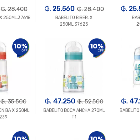
₲. 25.560
₲. 25
₲. 28.400
₲. 28.400
 X 250ML.37618
BABELITO BIBER. X
BAB
250ML.37625
2
n.
+
-
Un.
+
-
10%
10%
OFF
OFF
₲. 47.250
₲. 47
₲. 35.500
₲. 52.500
ON BA X 250ML
BABELITO BOCA ANCHA 270ML
BABELITO
6239
T1
n.
+
-
Un.
+
-
10%
10%