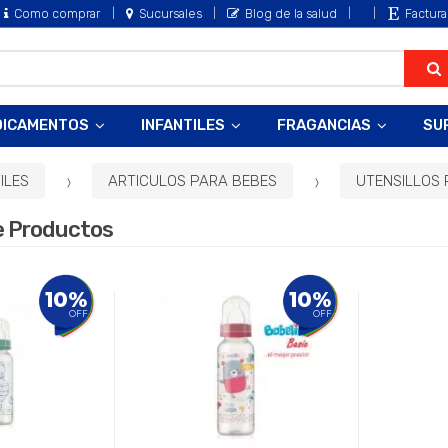
Como comprar
Sucursales
Blog de la salud
Factura
DICAMENTOS
INFANTILES
FRAGANCIAS
SU
ILES
ARTICULOS PARA BEBES
UTENSILLOS 
e Productos
10%
10%
OFF
OFF