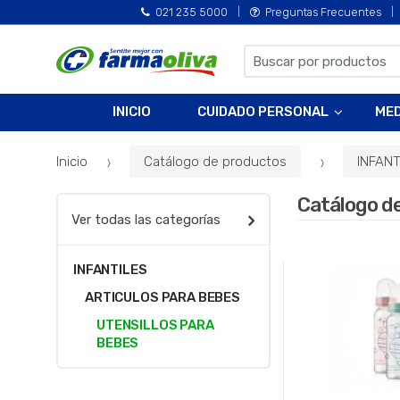
021 235 5000
Preguntas Frecuentes
B
u
s
INICIO
CUIDADO PERSONAL
ME
c
a
Inicio
Catálogo de productos
INFANT
r
p
Catálogo d
o
Ver todas las categorías
r
:
INFANTILES
ARTICULOS PARA BEBES
UTENSILLOS PARA
BEBES