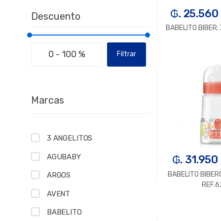
₲. 25.560
Descuento
BABELITO BIBER.
Filtrar
-
U
Marcas
3 ANGELITOS
AGUBABY
₲. 31.950
BABELITO BIBER
ARGOS
REF.
AVENT
BABELITO
-
U