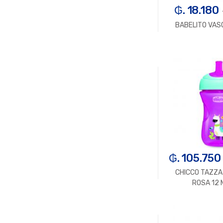
₲. 18.180
BABELITO VAS
-
U
₲. 105.750
CHICCO TAZZ
ROSA 12
-
U