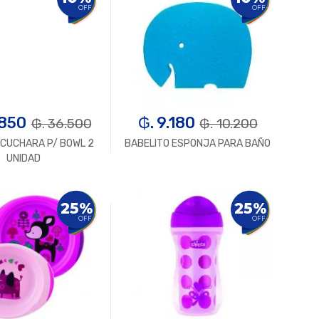
OFF
OFF
.850
₲. 9.180
₲. 36.500
₲. 10.200
 CUCHARA P/ BOWL 2
BABELITO ESPONJA PARA BAÑO
UNIDAD
Un.
+
-
Un.
+
25%
25%
OFF
OFF