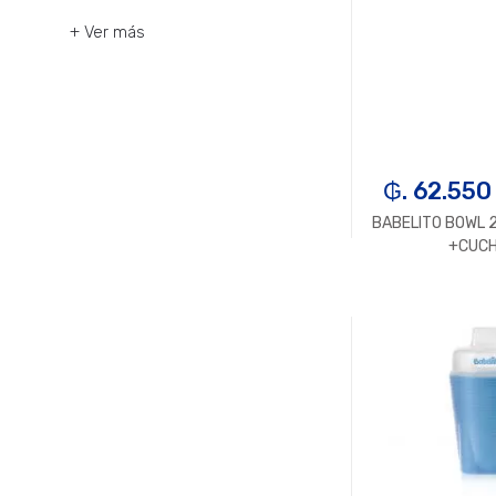
+ Ver más
₲. 62.550
BABELITO BOWL 
+CUC
-
U