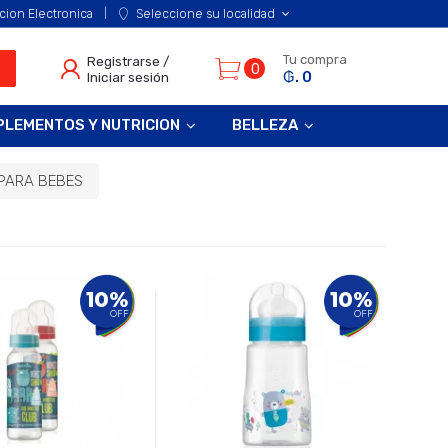
cion Electronica
Seleccione su localidad
Tu compra
Registrarse /
0
₲. 0
Iniciar sesión
PLEMENTOS Y NUTRICION
BELLEZA
PARA BEBES
10%
10%
OFF
OFF