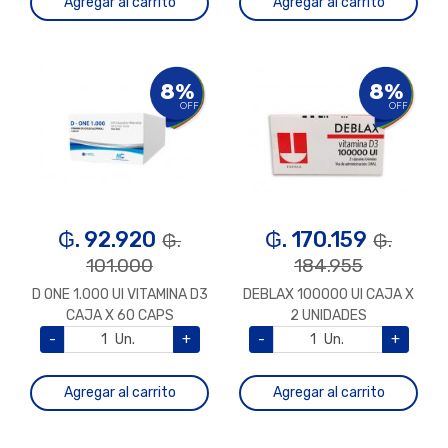
Agregar al carrito
Agregar al carrito
8%
8%
OFF
OFF
₲. 92.920
₲. 170.159
₲.
₲.
101.000
184.955
D ONE 1.000 UI VITAMINA D3
DEBLAX 100000 UI CAJA X
CAJA X 60 CAPS
2 UNIDADES
(COLECALCIFEROL)
-
Un.
+
-
Un.
+
Agregar al carrito
Agregar al carrito