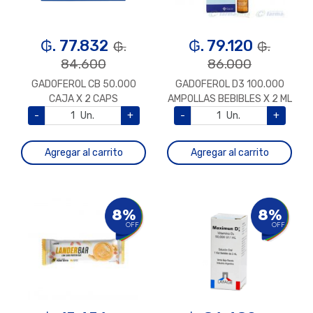
₲. 77.832
₲. 79.120
₲.
₲.
84.600
86.000
GADOFEROL CB 50.000
GADOFEROL D3 100.000
CAJA X 2 CAPS
AMPOLLAS BEBIBLES X 2 ML
-
Un.
+
-
Un.
+
Agregar al carrito
Agregar al carrito
8%
8%
OFF
OFF