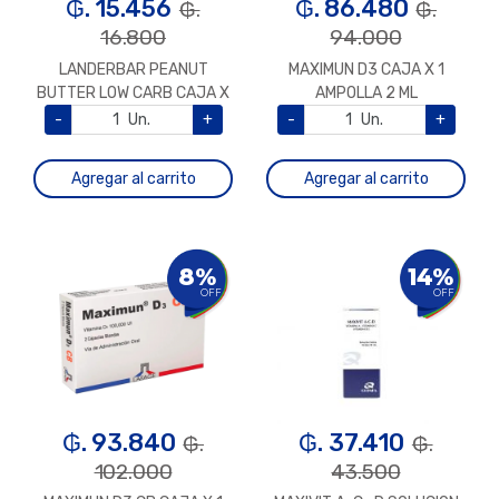
₲. 15.456
₲. 86.480
₲.
₲.
16.800
94.000
LANDERBAR PEANUT
MAXIMUN D3 CAJA X 1
BUTTER LOW CARB CAJA X
AMPOLLA 2 ML
20 UNIDADES
-
Un.
+
-
Un.
+
Agregar al carrito
Agregar al carrito
8%
14%
OFF
OFF
₲. 93.840
₲. 37.410
₲.
₲.
102.000
43.500