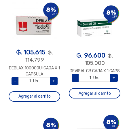
8%
8%
OFF
OFF
₲. 105.615
₲.
₲. 96.600
₲.
114.799
105.000
DEBLAX 100000UI CAJA X 1
DEVISAL CB CAJA X 1 CAPS
CAPSULA
-
Un.
+
-
Un.
+
Agregar al carrito
Agregar al carrito
8%
8%
OFF