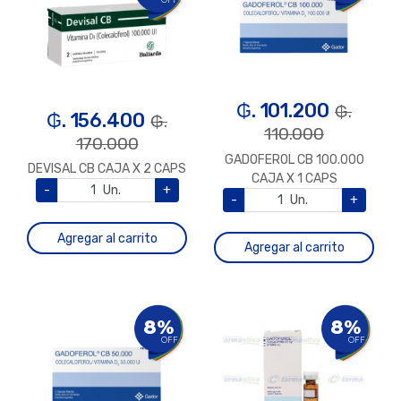
OFF
₲. 101.200
₲.
₲. 156.400
₲.
110.000
170.000
GADOFEROL CB 100.000
DEVISAL CB CAJA X 2 CAPS
CAJA X 1 CAPS
-
Un.
+
-
Un.
+
Agregar al carrito
Agregar al carrito
8%
8%
OFF
OFF