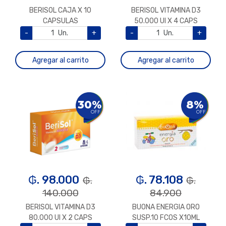
BERISOL CAJA X 10
BERISOL VITAMINA D3
CAPSULAS
50.000 UI X 4 CAPS
-
Un.
+
-
Un.
+
Agregar al carrito
Agregar al carrito
30%
8%
OFF
OFF
₲. 98.000
₲. 78.108
₲.
₲.
140.000
84.900
BERISOL VITAMINA D3
BUONA ENERGIA ORO
80.000 UI X 2 CAPS
SUSP.10 FCOS X10ML