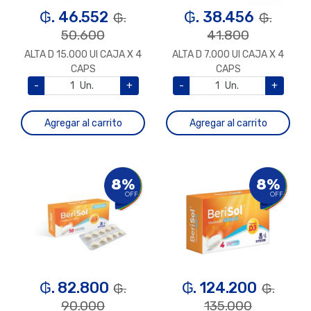
₲. 46.552
₲. 38.456
₲.
₲.
50.600
41.800
ALTA D 15.000 UI CAJA X 4
ALTA D 7.000 UI CAJA X 4
CAPS
CAPS
-
Un.
+
-
Un.
+
Agregar al carrito
Agregar al carrito
8%
8%
OFF
OFF
₲. 82.800
₲. 124.200
₲.
₲.
90.000
135.000