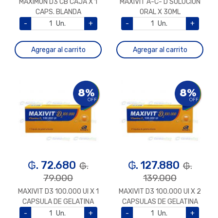
MAXIMUN D3 CB CAJA X 1
MAXIVIT A-C- D SOLUCION
CAPS. BLANDA
ORAL X 30ML
-
Un.
+
-
Un.
+
Agregar al carrito
Agregar al carrito
8%
8%
OFF
OFF
₲. 72.680
₲. 127.880
₲.
₲.
79.000
139.000
MAXIVIT D3 100.000 UI X 1
MAXIVIT D3 100.000 UI X 2
CAPSULA DE GELATINA
CAPSULAS DE GELATINA
BLANDA
BLANDA
-
Un.
+
-
Un.
+