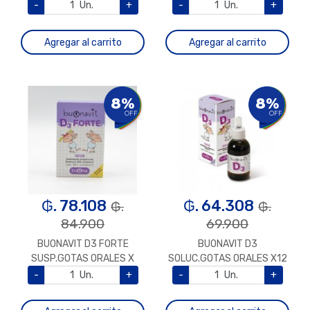
-
Un.
+
-
Un.
+
Agregar al carrito
Agregar al carrito
8%
8%
OFF
OFF
₲. 78.108
₲. 64.308
₲.
₲.
84.900
69.900
BUONAVIT D3 FORTE
BUONAVIT D3
SUSP.GOTAS ORALES X
SOLUC.GOTAS ORALES X12
12ML
ML
-
Un.
+
-
Un.
+