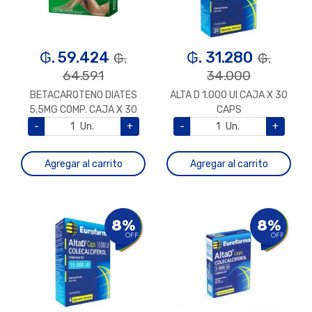
₲. 59.424
₲. 31.280
₲.
₲.
64.591
34.000
BETACAROTENO DIATES
ALTA D 1.000 UI CAJA X 30
5.5MG COMP. CAJA X 30
CAPS
-
Un.
+
-
Un.
+
Agregar al carrito
Agregar al carrito
8%
8%
OFF
OFF