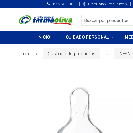
021 235 5000
Preguntas Frecuentes
B
u
s
INICIO
CUIDADO PERSONAL
ME
c
a
Inicio
Catálogo de productos
INFANT
r
p
o
r
: