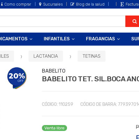
Como comprar
Sucursales
Blog de la salud
Factura
DICAMENTOS
INFANTILES
FRAGANCIAS
SU
ILES
LACTANCIA
TETINAS
BABELITO
20%
BABELITO TET. SIL.BOCA ANC
OFF
CÓDIGO:
110259
CÓDIGO DE BARRA:
77939701
P
Venta libre