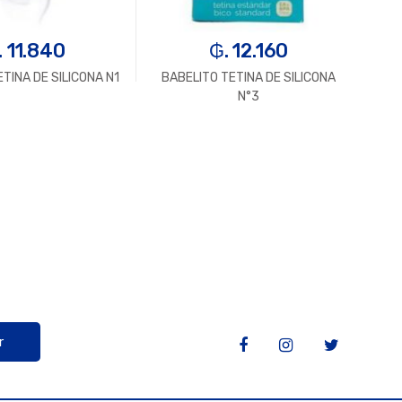
. 11.840
₲. 12.160
TINA DE SILICONA N1
BABELITO TETINA DE SILICONA
BAB
N°3
r