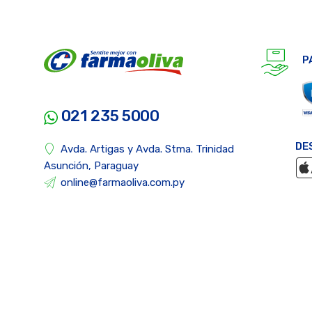
P
021 235 5000
DE
Avda. Artigas y Avda. Stma. Trinidad
Asunción, Paraguay
online@farmaoliva.com.py