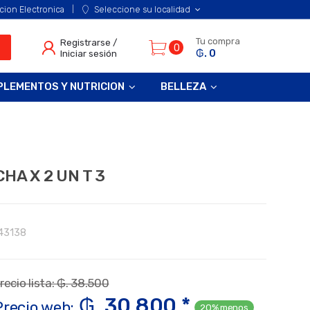
cion Electronica
Seleccione su localidad
Tu compra
Registrarse /
0
₲. 0
Iniciar sesión
PLEMENTOS Y NUTRICION
BELLEZA
HA X 2 UN T 3
43138
recio lista: ₲. 38.500
₲. 30.800 *
Precio web:
20% menos