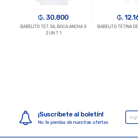
₲. 30.800
₲. 12.1
BABELITO TET. SIL.BOCA ANCHA X
BABELITO TETINA DE
2 UN T 1
¡Suscríbete al boletín!
No te pierdas de nuestras ofertas