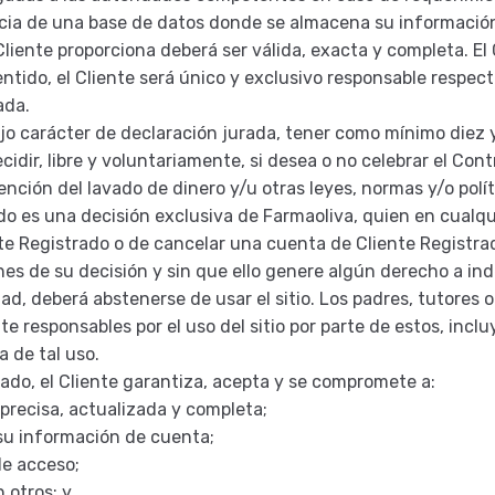
cia de una base de datos donde se almacena su información
Cliente proporciona deberá ser válida, exacta y completa. El
 sentido, el Cliente será único y exclusivo responsable resp
ada.
 bajo carácter de declaración jurada, tener como mínimo diez
dir, libre y voluntariamente, si desea o no celebrar el Cont
vención del lavado de dinero y/u otras leyes, normas y/o polí
do es una decisión exclusiva de Farmaoliva, quien en cualq
nte Registrado o de cancelar una cuenta de Cliente Registr
es de su decisión y sin que ello genere algún derecho a ind
dad, deberá abstenerse de usar el sitio. Los padres, tutores
te responsables por el uso del sitio por parte de estos, inclu
 de tal uso.
ado, el Cliente garantiza, acepta y se compromete a:
precisa, actualizada y completa;
su información de cuenta;
de acceso;
 otros; y