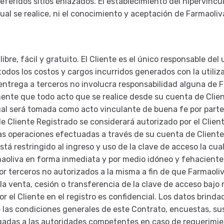
referidos sitios enlazados. El establecimiento del hipervíncu
 cual se realice, ni el conocimiento y aceptación de Farmaoli
libre, fácil y gratuito. El Cliente es el único responsable de
dos los costos y cargos incurridos generados con la utiliz
entrega a terceros no involucra responsabilidad alguna de F
ente que todo acto que se realice desde su cuenta de Client
al será tomada como acto vinculante de buena fe por parte 
e Cliente Registrado se considerará autorizado por el Client
las operaciones efectuadas a través de su cuenta de Cliente 
á restringido al ingreso y uso de la clave de acceso la cual
maoliva en forma inmediata y por medio idóneo y fehaciente
por terceros no autorizados a la misma a fin de que Farmao
la venta, cesión o transferencia de la clave de acceso bajo 
r el Cliente en el registro es confidencial. Los datos brind
 las condiciones generales de este Contrato, encuestas, susc
lgadas a las autoridades competentes en caso de requerimien