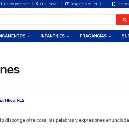
Como comprar
Sucursales
Blog de la salud
Factura
DICAMENTOS
INFANTILES
FRAGANCIAS
SU
ones
a Oliva S.A
o disponga otra cosa, las palabras y expresiones enunciada