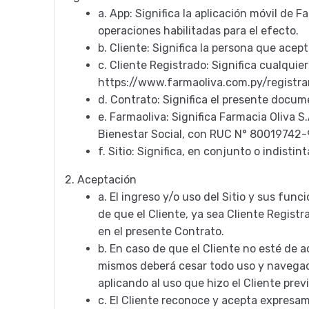
a.
App: Significa la aplicación móvil de F
operaciones habilitadas para el efecto.
b.
Cliente: Significa la persona que acep
c.
Cliente Registrado: Significa cualquie
https://www.farmaoliva.com.py/registra
d.
Contrato: Significa el presente docum
e.
Farmaoliva: Significa Farmacia Oliva S
Bienestar Social, con RUC N° 80019742
f.
Sitio: Significa, en conjunto o indisti
2.
Aceptación
a.
El ingreso y/o uso del Sitio y sus fun
de que el Cliente, ya sea Cliente Registr
en el presente Contrato.
b.
En caso de que el Cliente no esté de 
mismos deberá cesar todo uso y navegación
aplicando al uso que hizo el Cliente prev
c.
El Cliente reconoce y acepta expresam