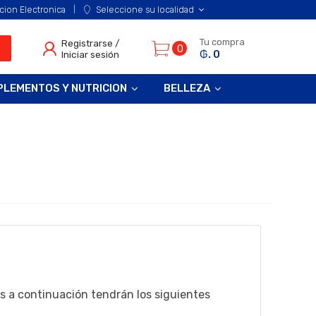
cion Electronica
Seleccione su localidad
Tu compra
Registrarse /
0
₲. 0
Iniciar sesión
PLEMENTOS Y NUTRICION
BELLEZA
s a continuación tendrán los siguientes