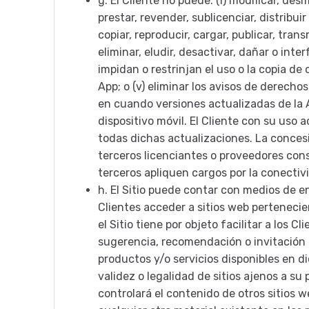
g.
El Cliente no puede: (i) modificar, desm
prestar, revender, sublicenciar, distribuir
copiar, reproducir, cargar, publicar, tra
eliminar, eludir, desactivar, dañar o int
impidan o restrinjan el uso o la copia de
App; o (v) eliminar los avisos de derech
en cuando versiones actualizadas de la 
dispositivo móvil. El Cliente con su uso 
todas dichas actualizaciones. La concesi
terceros licenciantes o proveedores conse
terceros apliquen cargos por la conectivi
h.
El Sitio puede contar con medios de en
Clientes acceder a sitios web pertenecie
el Sitio tiene por objeto facilitar a los
sugerencia, recomendación o invitación pa
productos y/o servicios disponibles en d
validez o legalidad de sitios ajenos a s
controlará el contenido de otros sitios 