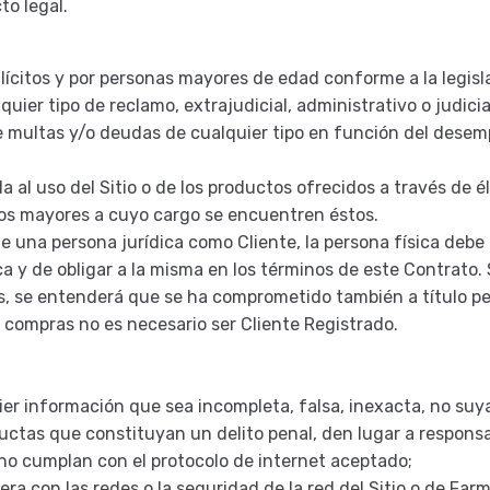
o legal.
es lícitos y por personas mayores de edad conforme a la legisl
er tipo de reclamo, extrajudicial, administrativo o judicial,
se multas y/o deudas de cualquier tipo en función del desemp
a al uso del Sitio o de los productos ofrecidos a través de 
los mayores a cuyo cargo se encuentren éstos.
 una persona jurídica como Cliente, la persona física debe
a y de obligar a la misma en los términos de este Contrato. 
s, se entenderá que se ha comprometido también a título pe
ar compras no es necesario ser Cliente Registrado.
quier información que sea incompleta, falsa, inexacta, no suy
ductas que constituyan un delito penal, den lugar a responsa
 no cumplan con el protocolo de internet aceptado;
ra con las redes o la seguridad de la red del Sitio o de Farm