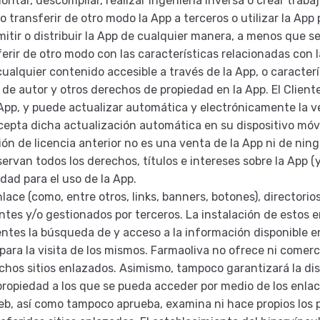
ontar, descompilar, realizar ingeniería inversa o crear trabajo
 o transferir de otro modo la App a terceros o utilizar la App 
nsmitir o distribuir la App de cualquier manera, a menos que 
erferir de otro modo con las características relacionadas con 
 cualquier contenido accesible a través de la App, o caracter
os de autor y otros derechos de propiedad en la App. El Clie
App, y puede actualizar automática y electrónicamente la ve
acepta dicha actualización automática en su dispositivo móvi
ón de licencia anterior no es una venta de la App ni de nin
rvan todos los derechos, títulos e intereses sobre la App (y
dad para el uso de la App.
lace (como, entre otros, links, banners, botones), director
ntes y/o gestionados por terceros. La instalación de estos 
 Clientes la búsqueda de y acceso a la información disponible
ra la visita de los mismos. Farmaoliva no ofrece ni comercia
ichos sitios enlazados. Asimismo, tampoco garantizará la dis
u propiedad a los que se pueda acceder por medio de los enla
web, así como tampoco aprueba, examina ni hace propios los 