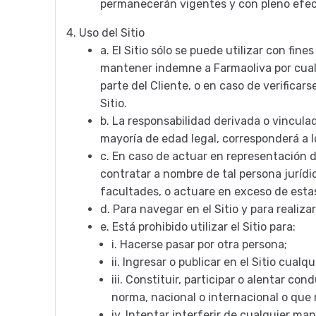
permanecerán vigentes y con pleno efect
4.
Uso del Sitio
a.
El Sitio sólo se puede utilizar con fin
mantener indemne a Farmaoliva por cualqui
parte del Cliente, o en caso de verificar
Sitio.
b.
La responsabilidad derivada o vinculad
mayoría de edad legal, corresponderá a 
c.
En caso de actuar en representación de
contratar a nombre de tal persona jurídic
facultades, o actuare en exceso de esta
d.
Para navegar en el Sitio y para realiz
e.
Está prohibido utilizar el Sitio para:
i.
Hacerse pasar por otra persona;
ii.
Ingresar o publicar en el Sitio cual
iii.
Constituir, participar o alentar con
norma, nacional o internacional o que
iv.
Intentar interferir de cualquier mane