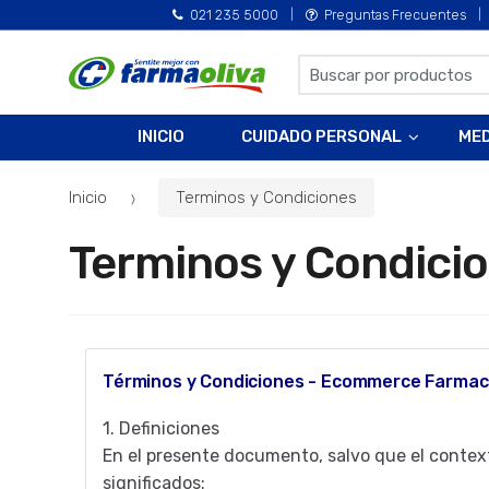
021 235 5000
Preguntas Frecuentes
B
u
s
INICIO
CUIDADO PERSONAL
ME
c
a
Inicio
Terminos y Condiciones
r
p
Terminos y Condici
o
r
:
Términos y Condiciones - Ecommerce Farmaci
1.
Definiciones
En el presente documento, salvo que el context
significados: