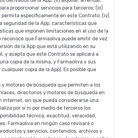
s derivados de la App; (ii) alquilar, arrendar,
para proporcionar servicios para terceros; (iii)
se permita específicamente en este Contrato; (iv)
la seguridad de la App, características que
ísticas que imponen limitaciones en el uso de la
nte reconoce que Farmaoliva puede emitir de vez
rsión de la App que está utilizando en su
l, y acepta que este Contrato se aplicará a
guna copia de la misma, y Farmaoliva y sus
 cualquier copia de la App). Es posible que
ios y motores de búsqueda que permiten a los
enlaces, directorios y motores de búsqueda en
 en internet, sin que pueda considerarse una
liza por sí ni por medio de terceros los
ponibilidad técnica, exactitud, veracidad,
ces. Farmaoliva en ningún caso revisará o
productos y servicios, contenidos, archivos y