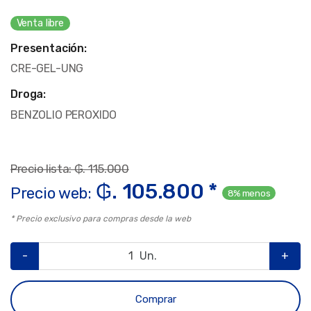
Venta libre
Presentación:
CRE-GEL-UNG
Droga:
BENZOLIO PEROXIDO
Precio lista: ₲. 115.000
₲. 105.800 *
Precio web:
8% menos
* Precio exclusivo para compras desde la web
-
Un.
+
Comprar