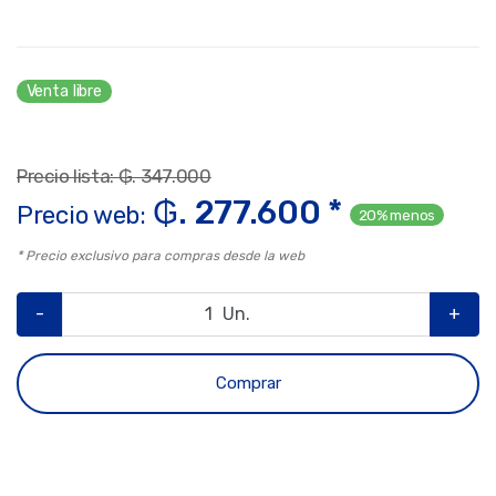
Venta libre
Precio lista: ₲. 347.000
₲. 277.600 *
Precio web:
20% menos
* Precio exclusivo para compras desde la web
-
Un.
+
Comprar