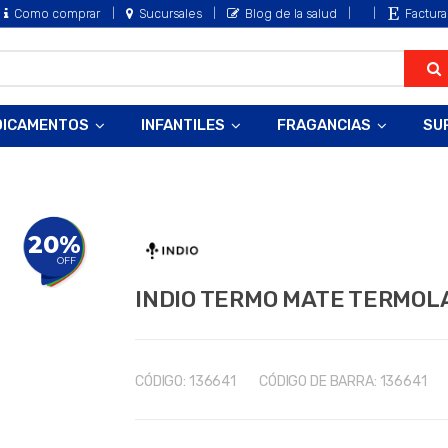
Como comprar
Sucursales
Blog de la salud
Factura
DICAMENTOS
INFANTILES
FRAGANCIAS
SU
20%
OFF
INDIO TERMO MATE TERMOL
CÓDIGO:
136641
CÓDIGO DE BARRA:
136641