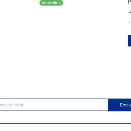
P
Venta libre
*
Envia