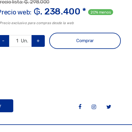
recio lista: ₲. 298.000
₲. 238.400 *
Precio web:
20% menos
 Precio exclusivo para compras desde la web
-
Un.
+
Comprar
r