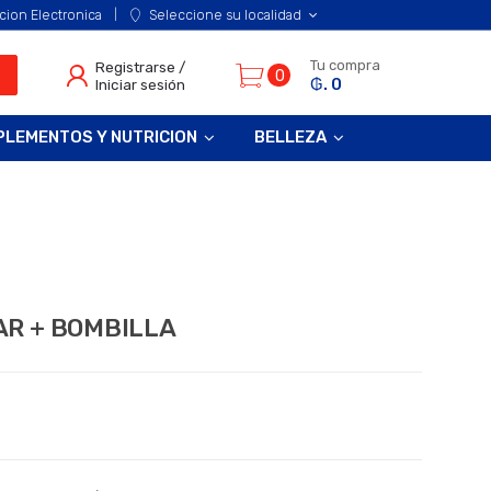
cion Electronica
Seleccione su localidad
Tu compra
Registrarse /
0
₲. 0
Iniciar sesión
PLEMENTOS Y NUTRICION
BELLEZA
AR + BOMBILLA