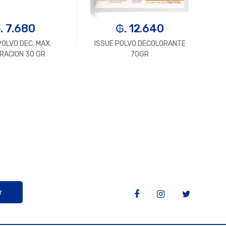
. 7.680
₲. 12.640
POLVO DEC. MAX.
ISSUE POLVO DECOLORANTE
ISS
RACION 30 GR
70GR
r