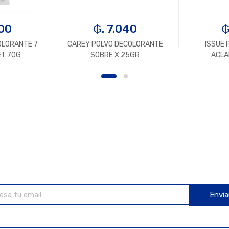
000
₲. 7.040
₲
OLORANTE 7
CAREY POLVO DECOLORANTE
ISSUE 
T 70G
SOBRE X 25GR
ACLA
Envia