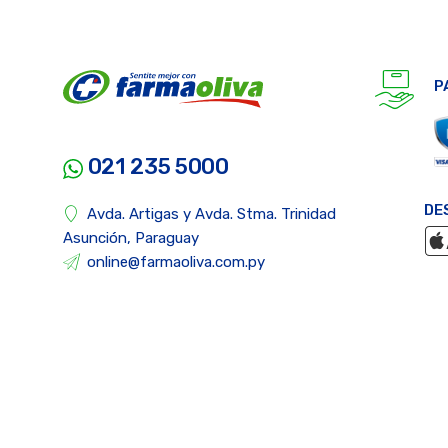
P
021 235 5000
DE
Avda. Artigas y Avda. Stma. Trinidad
Asunción, Paraguay
online@farmaoliva.com.py