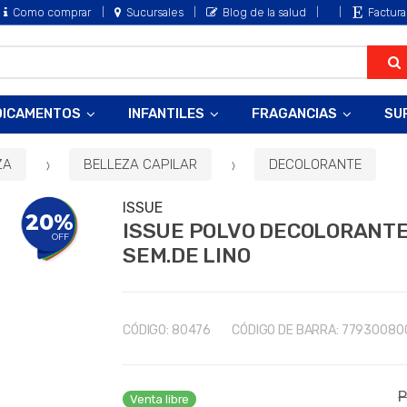
Como comprar
Sucursales
Blog de la salud
Factura
DICAMENTOS
INFANTILES
FRAGANCIAS
SU
ZA
BELLEZA CAPILAR
DECOLORANTE
ISSUE
20%
ISSUE POLVO DECOLORANTE 
OFF
SEM.DE LINO
CÓDIGO:
80476
CÓDIGO DE BARRA:
77930080
P
Venta libre