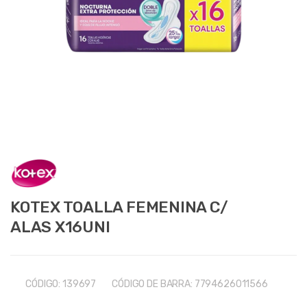
KOTEX TOALLA FEMENINA C/
ALAS X16UNI
CÓDIGO:
139697
CÓDIGO DE BARRA:
7794626011566