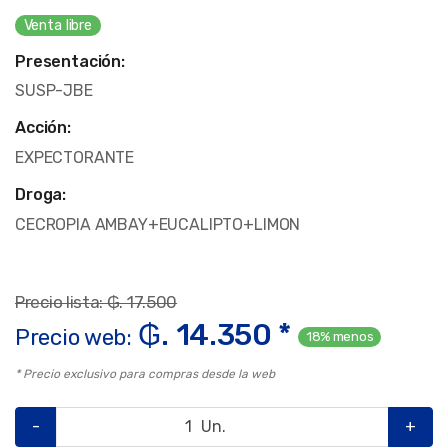
Venta libre
Presentación:
SUSP-JBE
Acción:
EXPECTORANTE
Droga:
CECROPIA AMBAY+EUCALIPTO+LIMON
Precio lista: ₲. 17.500
₲. 14.350 *
Precio web:
18% menos
* Precio exclusivo para compras desde la web
-
Un.
+