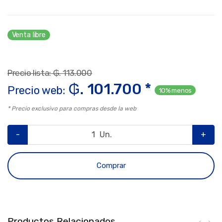
Venta libre
Precio lista: ₲. 113.000
₲. 101.700 *
Precio web:
10% menos
* Precio exclusivo para compras desde la web
-
Un.
+
Comprar
Productos Relacionados