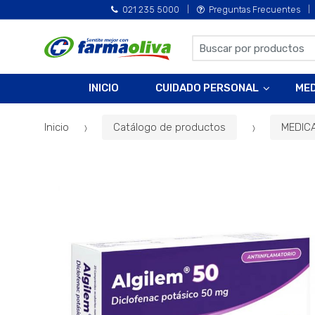
021 235 5000
Preguntas Frecuentes
B
u
s
INICIO
CUIDADO PERSONAL
ME
c
a
Inicio
Catálogo de productos
MEDIC
r
p
o
r
: