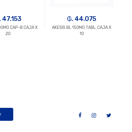
. 47.153
₲. 44.075
0MG CAP-B CAJA X
AKESIS BL 150MG TABL. CAJA X
AKE
20
10
r