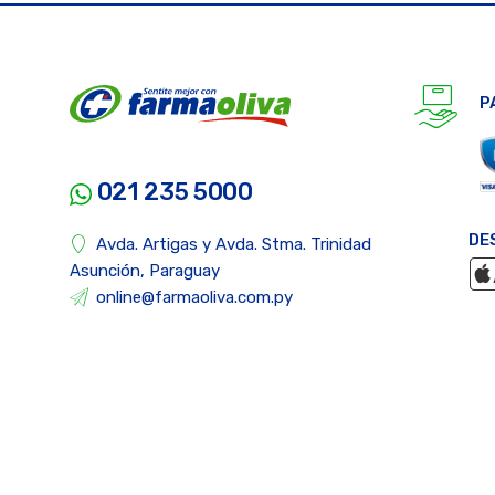
P
021 235 5000
DE
Avda. Artigas y Avda. Stma. Trinidad
Asunción, Paraguay
online@farmaoliva.com.py