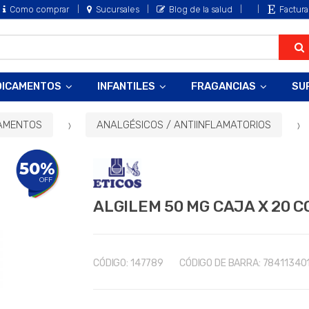
Como comprar
Sucursales
Blog de la salud
Factura
DICAMENTOS
INFANTILES
FRAGANCIAS
SU
AMENTOS
ANALGÉSICOS / ANTIINFLAMATORIOS
50%
OFF
ALGILEM 50 MG CAJA X 20 
CÓDIGO:
147789
CÓDIGO DE BARRA:
78411340