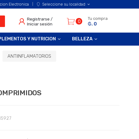
cion Electronica
Seleccione su localidad
Tu compra
Registrarse /
0
₲. 0
Iniciar sesión
PLEMENTOS Y NUTRICION
BELLEZA
ANTIINFLAMATORIOS
COMPRIMIDOS
15927