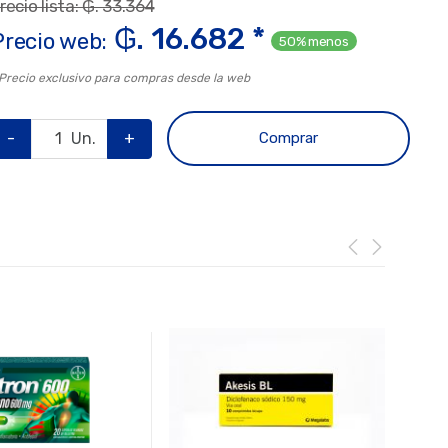
recio lista: ₲. 33.364
₲. 16.682 *
Precio web:
50% menos
 Precio exclusivo para compras desde la web
-
Un.
+
Comprar