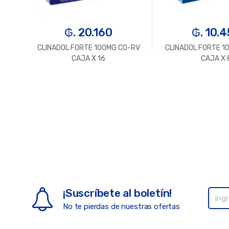
₲. 20.160
₲. 10.
EC
CLINADOL FORTE 100MG CO-RV
CLINADOL FORTE 1
CAJA X 16
CAJA X 
¡Suscríbete al boletín!
No te pierdas de nuestras ofertas