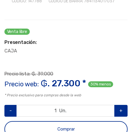
CÓDIGO:
147788
CÓDIGO DE BARRA:
7841134017037
Venta libre
Presentación:
CAJA
Precio lista: ₲. 39.000
₲. 27.300 *
Precio web:
30% menos
* Precio exclusivo para compras desde la web
-
Un.
+
Comprar