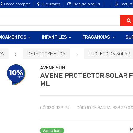
Como comprar
Sucursales
Blog de la salud
Factura
DICAMENTOS
INFANTILES
FRAGANCIAS
SU
ZA
DERMOCOSMÉTICA
PROTECCION SOLAR
AVENE SUN
10%
AVENE PROTECTOR SOLAR FL
OFF
ML
CÓDIGO:
129172
CÓDIGO DE BARRA:
32827701
P
Venta libre