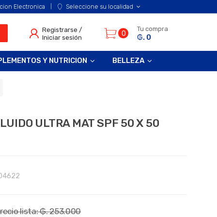
cion Electronica
Seleccione su localidad
Tu compra
Registrarse /
0
₲. 0
Iniciar sesión
PLEMENTOS Y NUTRICION
BELLEZA
UIDO ULTRA MAT SPF 50 X 50
04622
recio lista: ₲. 253.000