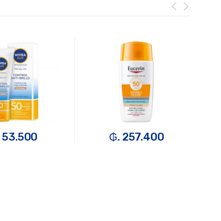
 53.500
₲. 257.400
TA