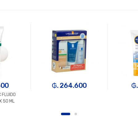
600
₲. 264.600
₲.
 FLUIDO
 50 ML