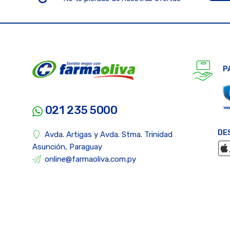
P
021 235 5000
DE
Avda. Artigas y Avda. Stma. Trinidad
Asunción, Paraguay
online@farmaoliva.com.py