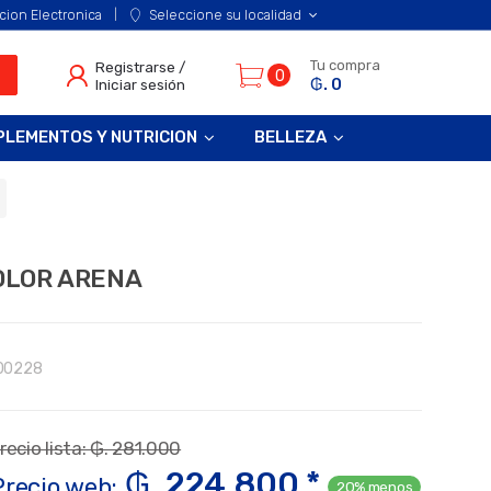
cion Electronica
Seleccione su localidad
Tu compra
Registrarse /
0
₲. 0
Iniciar sesión
PLEMENTOS Y NUTRICION
BELLEZA
OLOR ARENA
00228
recio lista: ₲. 281.000
₲. 224.800 *
Precio web:
20% menos