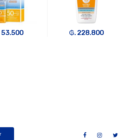
 53.500
₲. 228.800
TA
r