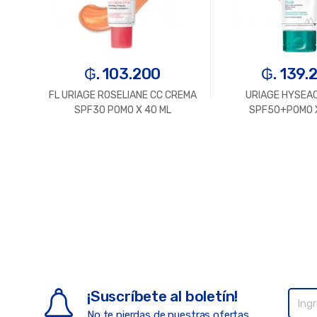
₲. 103.200
₲. 139.
AR
FL URIAGE ROSELIANE CC CREMA
URIAGE HYSEAC
X 50
SPF30 POMO X 40 ML
SPF50+POMO X
¡Suscríbete al boletín!
No te pierdas de nuestras ofertas