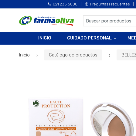
021 235 5000
Preguntas Frecuentes
B
u
s
INICIO
CUIDADO PERSONAL
ME
c
a
Inicio
Catálogo de productos
BELLE
r
p
o
r
: