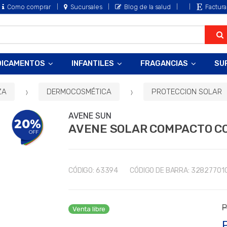
Como comprar
Sucursales
Blog de la salud
Factura
DICAMENTOS
INFANTILES
FRAGANCIAS
SU
ZA
DERMOCOSMÉTICA
PROTECCION SOLAR
AVENE SUN
20%
AVENE SOLAR COMPACTO C
OFF
CÓDIGO:
63394
CÓDIGO DE BARRA:
32827701
P
Venta libre