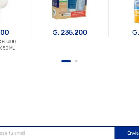
200
₲. 235.200
₲.
 FLUIDO
 50 ML
Envia