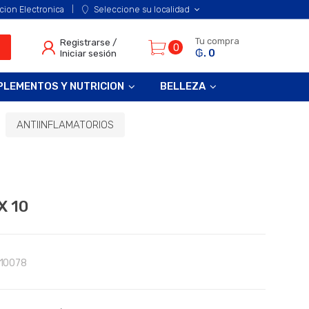
cion Electronica
Seleccione su localidad
Tu compra
Registrarse /
0
₲. 0
Iniciar sesión
PLEMENTOS Y NUTRICION
BELLEZA
ANTIINFLAMATORIOS
X 10
10078