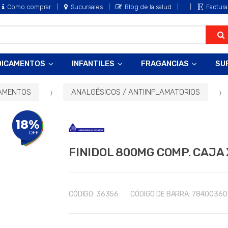
Como comprar
Sucursales
Blog de la salud
Factura
DICAMENTOS
INFANTILES
FRAGANCIAS
SU
AMENTOS
ANALGÉSICOS / ANTIINFLAMATORIOS
18%
OFF
FINIDOL 800MG COMP. CAJA 
CÓDIGO:
36356
CÓDIGO DE BARRA:
78400360