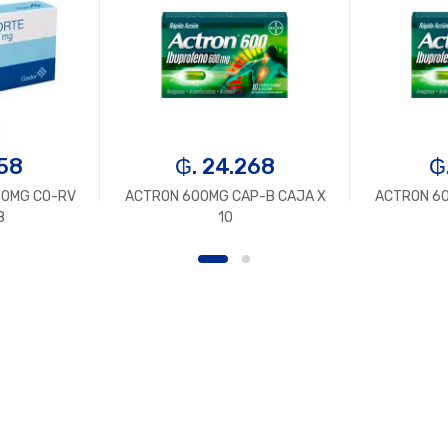
458
₲. 24.268
₲
00MG CO-RV
ACTRON 600MG CAP-B CAJA X
ACTRON 60
8
10