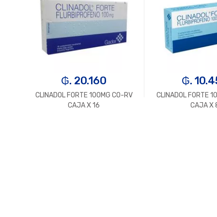
₲. 20.160
₲. 10.
REC
CLINADOL FORTE 100MG CO-RV
CLINADOL FORTE 1
CAJA X 16
CAJA X 