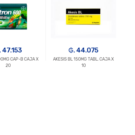
. 47.153
₲. 44.075
0MG CAP-B CAJA X
AKESIS BL 150MG TABL. CAJA X
AKE
20
10