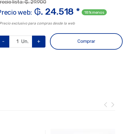
recio lista: ₲. 29.900
₲. 24.518 *
Precio web:
18% menos
 Precio exclusivo para compras desde la web
-
Un.
+
Comprar