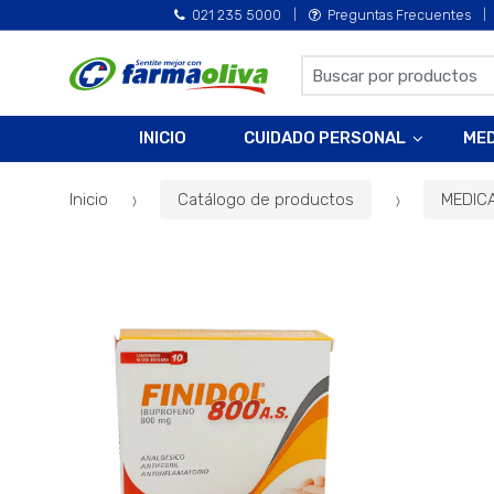
021 235 5000
Preguntas Frecuentes
B
u
s
INICIO
CUIDADO PERSONAL
ME
c
a
Inicio
Catálogo de productos
MEDIC
r
p
o
r
: